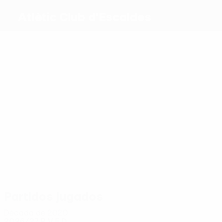
Atlètic Club d'Escaldes
Máximos
goleadores
2
3
1
2
Lopez
Valero
1
Segura
2
Borja
Emanoel
Gemelson
Morales
Más
partidos
9
7
8
Valero
8
Marco
12
Gallego
8
Emanoel
Blasc
Gemelson
Bouharma
Partidos jugados
Década de 2020
2026/27
P
V
E
D