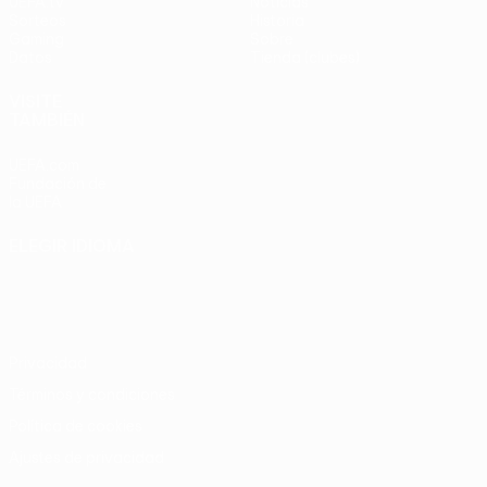
UEFA.tv
Noticias
Sorteos
Historia
Gaming
Sobre
Datos
Tienda (clubes)
VISITE
TAMBIÉN
UEFA.com
Fundación de
la UEFA
ELEGIR IDIOMA
Español
English
Français
Deutsch
Русский
Español
Italiano
Português
Privacidad
Términos y condiciones
Política de cookies
Ajustes de privacidad