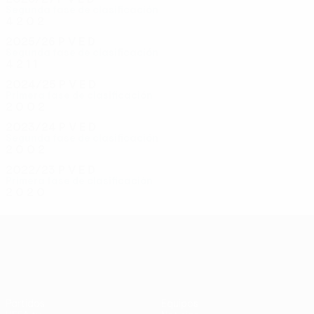
Segunda fase de clasificación
4
2
0
2
2025/26
P
V
E
D
Segunda fase de clasificación
4
2
1
1
2024/25
P
V
E
D
Primera fase de clasificación
2
0
0
2
2023/24
P
V
E
D
Segunda fase de clasificación
2
0
0
2
2022/23
P
V
E
D
Primera fase de clasificación
2
0
2
0
UEFA Conference League
Partidos
Equipos