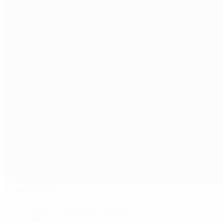
Tsentralniy
Kostanay
27°
Parcialmente nublado
El campo está seco