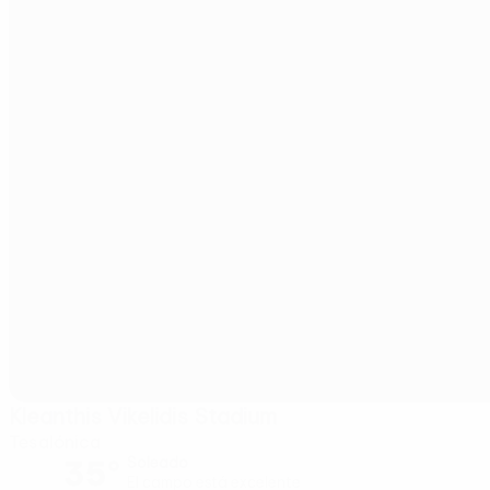
Kleanthis Vikelidis Stadium
Tesalónica
35°
Soleado
El campo está excelente