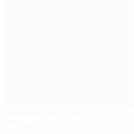
National Arena Todor Proeski
Skopie
27°
Parcialmente nublado
El campo está excelente