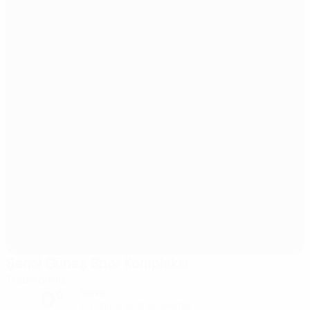
Şenol Güneş Spor Kompleksi
Trebisonda
0°
Nieve
El campo está excelente