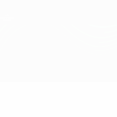
Saltar
al
contenido
UEFA Conference League
Consíguela
principal
Resultados y estadísticas de fútbol en directo
UEFA Conference League
Aston Villa vs Legia Warszawa
Resumen
Novedades
Información del partido