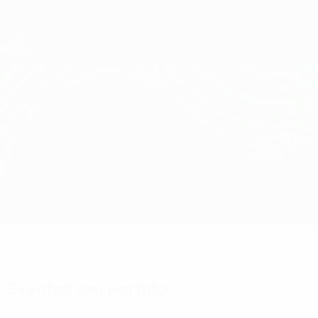
Saltar
al
contenido
UEFA Conference League
Consíguela
principal
Resultados y estadísticas de fútbol en directo
UEFA Conference League
Aston Villa vs Legia Warszawa
Resumen
Novedades
Información del partido
Eventos del partido