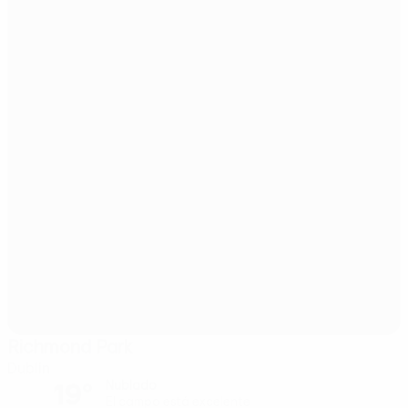
Richmond Park
Dublín
19°
Nublado
El campo está excelente