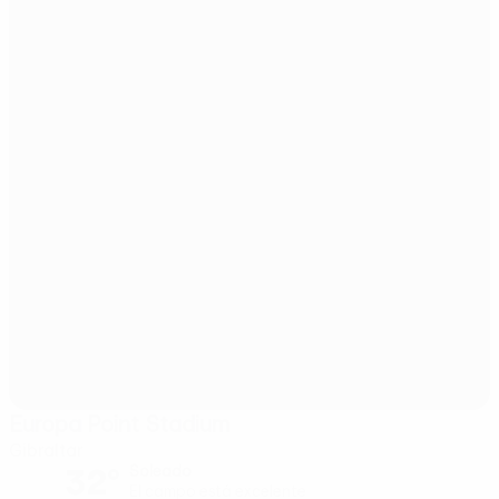
Europa Point Stadium
Gibraltar
32°
Soleado
El campo está excelente