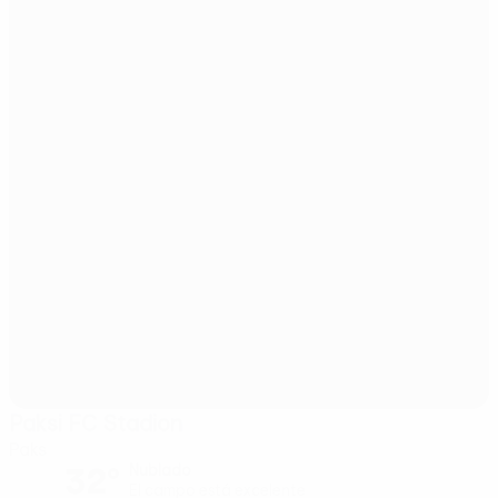
Paksi FC Stadion
Paks
32°
Nublado
El campo está excelente