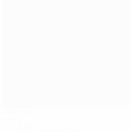
AEK Arena
Atenas
33°
noche despejada
El campo está excelente