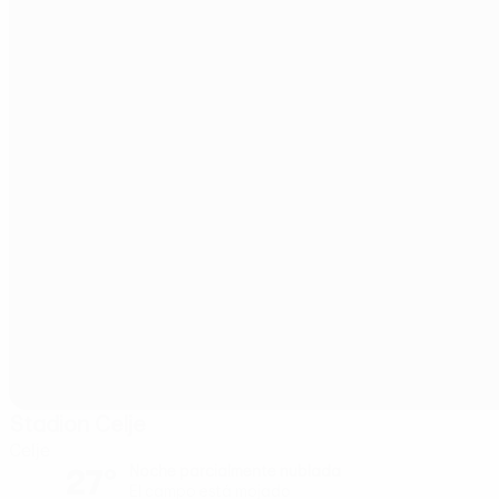
Stadion Celje
Celje
27°
Noche parcialmente nublada
El campo está mojado