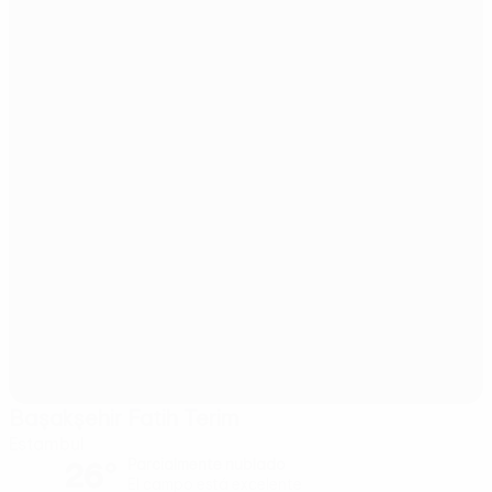
Başakşehir Fatih Terim
Estambul
26°
Parcialmente nublado
El campo está excelente