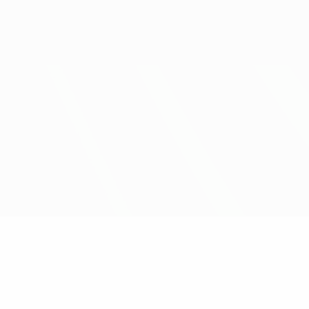
Consíguela