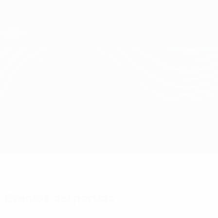
Saltar
al
contenido
UEFA Conference League
Consíguela
principal
Resultados y estadísticas de fútbol en directo
UEFA Conference League
Hammarby vs Charleroi
Resumen
Novedades
Información del partido
Eventos del partido