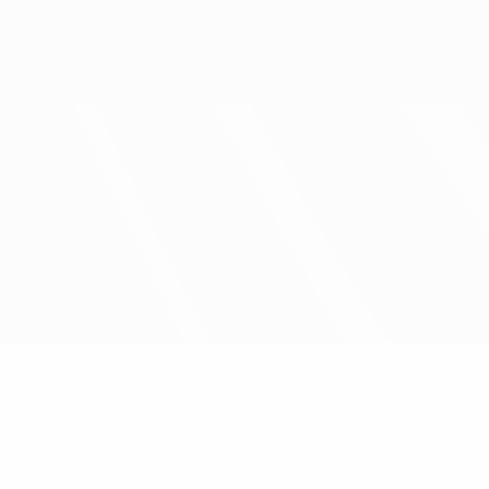
Consíguela