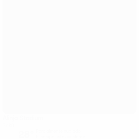
Alinja Stadium
Bakú
28°
Parcialmente nublado
El campo está excelente