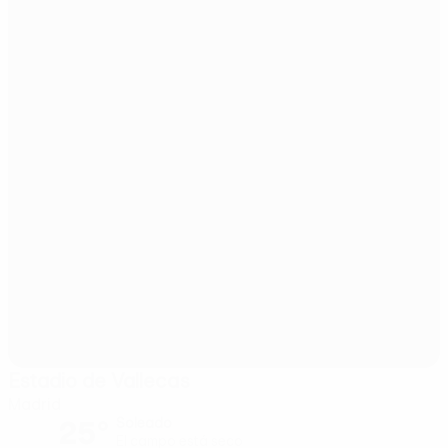
Estadio de Vallecas
Madrid
25°
Soleado
El campo está seco