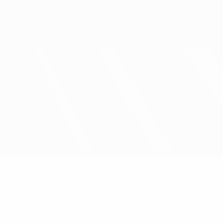
Consíguela