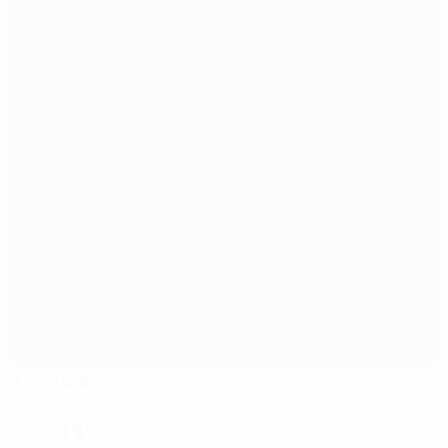
AZ Stadion
Alkmaar
11°
Noche nublada
El campo está suave