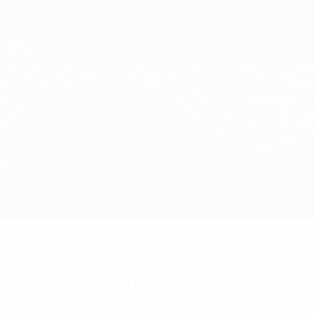
Saltar
al
contenido
UEFA Conference League
Consíguela
principal
Resultados y estadísticas de fútbol en directo
UEFA Conference League
Fiorentina vs Jagiellonia
Resumen
Novedades
Información del partido
Eventos del partido