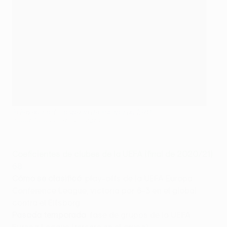
El Feyenoord campeón de Europa en 1970
Popperfoto via Getty Images
Coeficientes de clubes de la UEFA (final de 2020/21)
:
68
Cómo se clasificó
: play-offs de la UEFA Europa
Conference League, victoria por 6-3 en el global
contra el Elfsborg
Pasada temporada
: fase de grupos de la UEFA