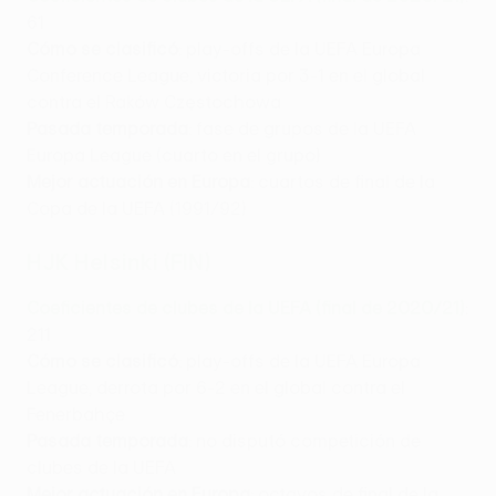
61
Cómo se clasificó
: play-offs de la UEFA Europa
Conference League, victoria por 3-1 en el global
contra el Raków Częstochowa
Pasada temporada
: fase de grupos de la UEFA
Europa League (cuarto en el grupo)
Mejor actuación en Europa
: cuartos de final de la
Copa de la UEFA (1991/92)
HJK Helsinki (FIN)
Coeficientes de clubes de la UEFA (final de 2020/21)
:
211
Cómo se clasificó
: play-offs de la UEFA Europa
League, derrota por 6-2 en el global contra el
Fenerbahçe
Pasada temporada
: no disputó competición de
clubes de la UEFA
Mejor actuación en Europa
: octavos de final de la