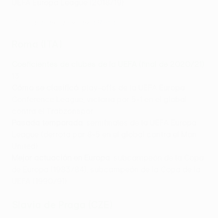
UEFA Europa League (2018/19)
Cinco grandes goles de la Roma
Roma (ITA)
Coeficientes de clubes de la UEFA (final de 2020/21)
:
13
Cómo se clasificó
: play-offs de la UEFA Europa
Conference League, victoria por 5-1 en el global
contra el Trabzonspor
Pasada temporada
: semifinales de la UEFA Europa
League (derrota por 8-5 en el global contra el Man.
United)
Mejor actuación en Europa
: subcampeón de la Copa
de Europa (1983/84), subcampeón de la Copa de la
UEFA (1990/91)
Slavia de Praga (CZE)