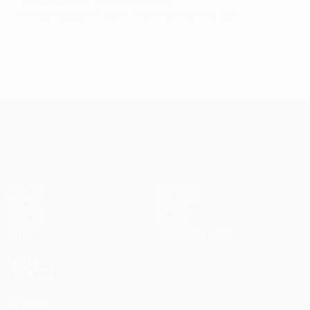
© 1998-2026 UEFA. All rights reserved.
Última actualización: lunes, 27 de septiembre de 2021
UEFA Conference League
Partidos
Equipos
UEFA.tv
Noticias
Sorteos
Historia
Gaming
Sobre
Datos
Tienda (clubes)
VISITE
TAMBIÉN
UEFA.com