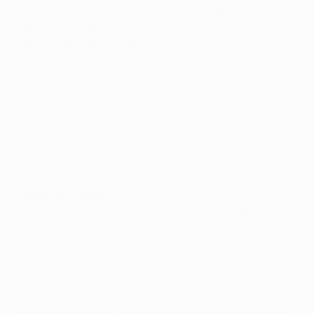
de la UEFA Europa League (1-1 en el global contra el
KuPS, t.p., el KuPS gana 4-3 en los penaltis)
Mejor actuación en Europa
: campeón de la Recopa
de la UEFA (1968/69)
Tottenham (ENG)
Resumen de la final de 1984: la tanda de penaltis del
Tottenham
Coeficientes de clubes de la UEFA (final de 2020/21)
:
15
Cómo se clasificó
: play-offs de la UEFA Europa
Conference League, victoria por 3-1 en el global
contra el Paços de Ferreira
Pasada temporada
: octavos de final de la UEFA
Europa League (derrota por 3-2 en el global contra
el Dínamo de Zagreb)
Best European performance
: campeón de la Copa de
la UEFA Cup (1971/72, 1983/84), Recopa de la UEFA