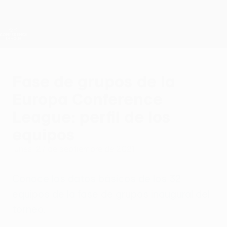
Saltar
al
contenido
UEFA Conference League
Consíguela
principal
Resultados y estadísticas de fútbol en directo
UEFA Conference League
Fase de grupos de la
Europa Conference
League: perfil de los
equipos
lunes, 27 de septiembre de 2021
Conoce los datos básicos de los 32
equipos de la fase de grupos inaugural del
torneo.