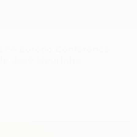
Consíguela
a UEFA Europa Conference
 de José Mourinho -
cio, mientras su equipo persigue la gloria en la