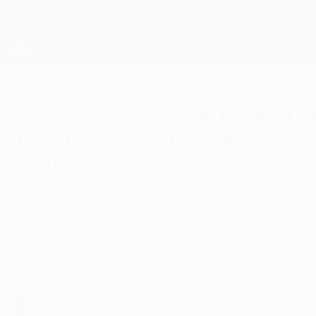
Saltar
al
contenido
UEFA Conference League
principal
Resultados y estadísticas de fútbol en directo
UEFA Conference League
Rui Patrício, portero de la
League contra el Feyenoord
entrevista
sábado, 21 de mayo de 2022
"Tenemos que luchar por el club y por la afició
final de la UEFA Europa Conference League co