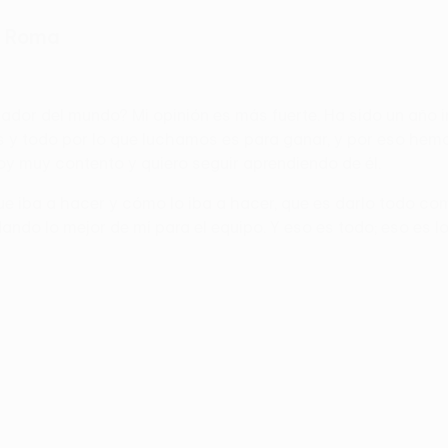
n Roma
ador del mundo? Mi opinión es más fuerte. Ha sido un año i
y todo por lo que luchamos es para ganar, y por eso hemos
toy muy contento y quiero seguir aprendiendo de él.
 que iba a hacer y cómo lo iba a hacer, que es darlo todo c
do lo mejor de mí para el equipo. Y eso es todo; eso es lo 