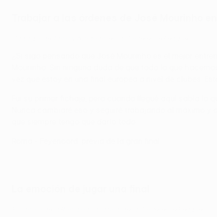
Trabajar a las órdenes de José Mourinho e
Cada gol de Tammy Abraham en la Conference League
¿Si sigo pensando que José Mourinho es el mejor entren
Mourinho. Sin ninguna duda de que todo lo que hacemos 
vez que estoy en una final europea a nivel de clubes. Es
Fui su primer fichaje, pero cuando llegué aquí sabía lo
Nunca cambiaré eso y seguiré trabajando al máximo y dan
que siempre tengo que darlo todo.
Roma - Feyenoord: previa de la gran final
La emoción de jugar una final
El camino de la Roma hacia la final de la Conference League