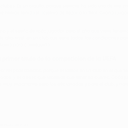
 clubes. Es un orgullo, porque siempre ha sido uno de mis pri
re hemos tenido el objetivo de llegar a la final. Cuando j
o y el sueño de todo jugador, pero el año que viene tenemo
 alto nivel, en un club que tiene todas las condiciones para
áximo para conseguirlo.
 primer título de la competición de la UEFA
r responsabilidad, porque estamos en un club en el que t
onados, y eso es lo que tenemos que tener en cuenta. Cada 
uy importante para los aficionados y para el club, y hare
 de mayo de 2022