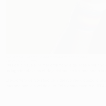
Rui Patrício: "Ha sido un año increíble de aprendizaje"
UEFA via Getty Images
Rui Patrício fue el primer gran fichaje de José Mourinho
un jugador clave en el viaje del equipo italiano hacia l
El exportero del Sporting CP y del Wolves alcanzó la gl
internacional a nivel de club. Tal y como cuenta a UEF