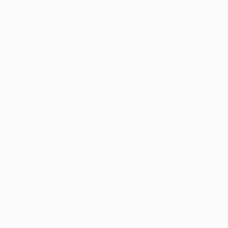
Es la primera final europea que voy a disputar a nivel de
las europeas. Desde el principio de la temporada, siemp
todo lo posible para ganarla.
Hemos llegado a una final europea. Eso es algo muy buen
mueve y lo que tiene que pasar. Estamos en un deporte de
propósito cada día. Tenemos que trabajar siempre al m
Sobre la posibilidad de que el Roma gane su
Creo que nos da más motivación, pero también una mayo
posible, tenemos que luchar por el club y por los afici
que hacer porque somos profesionales. Sabemos que es m
duda se lo merecen.
¡Descarga la aplicación UEFA!
© 1998-2026 UEFA. All rights reserved.
Última actualización: sábado, 21