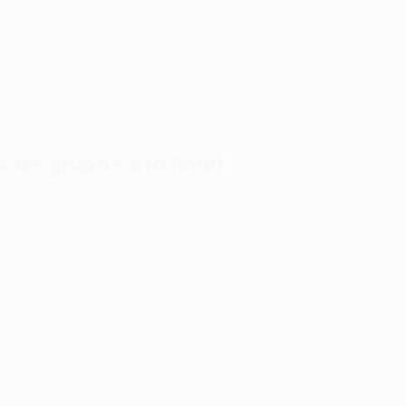
de grupos a la final)