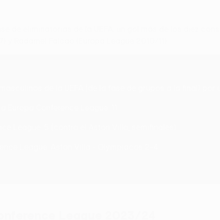
fase de eliminatorias de la UEFA, un gol más de los diez 
) y Radamel Falcao (Europa League 2010/11).
culinos de la UEFA (de la fase de grupos a la final) por u
la Europa Conference League: 11
e League: 5 (contra el Aston Villa, semifinales)
erence League: Aston Villa - Olympiacos 2-4
Conference League 2023/24