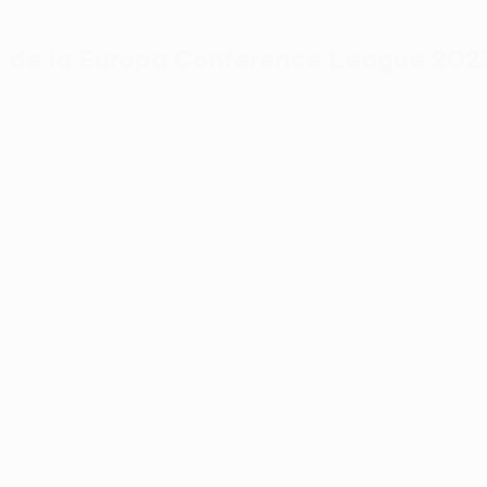
s de la Europa Conference League 20