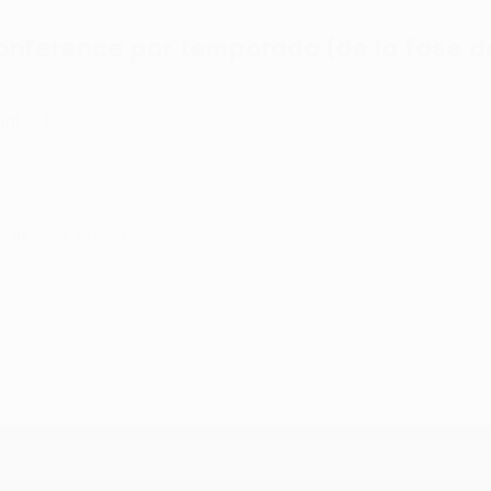
ference por temporada (de la fase de 
na) – 7
 29 de mayo de 2024