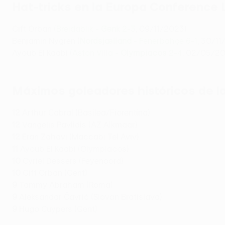
Hat-tricks en la Europa Conferenc
Gift Orban (
Breidablik -
Genk
2-3
, 09/11/2023)
Benjamin Nygren (
Nordsjælland
- Fenerbahçe 6-1
, 30/11
Ayoub El Kaabi (
Aston Villa -
Olympiacos
2-4
, 02/05/2
Máximos goleadores históricos de la
12
Arthur Cabral (Basilea/Fiorentina)
12
Vangelis Pavlidis (AZ Alkmaar)
12
Eran Zahavi (Maccabi Tel Aviv)
11
Ayoub El Kaabi (Olympiacos)
10
Cyriel Dessers (Feyenoord)
10
Gift Orban (Gent)
9
Tammy Abraham (Roma)
9
Aleksandar Čavrić (Slovan Bratislava)
9
Hugo Cuypers (Gent)