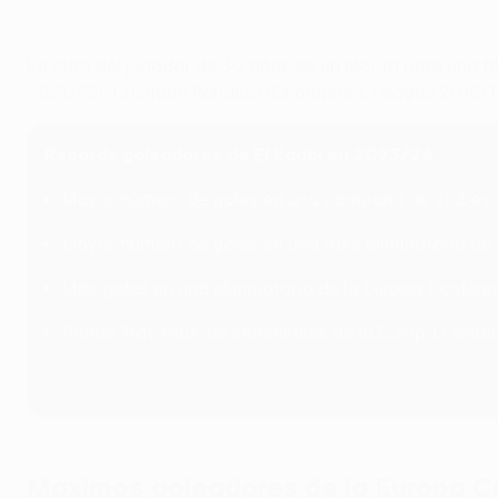
La cifra del jugador de 30 años es un récord para una 
2021/22), Cristiano Ronaldo (Champions League 2016/17
Récords goleadores de El Kaabi en 2023/24
Mayor número de goles en una campaña de clubes mas
Mayor número de goles en una fase eliminatoria de 
Más goles en una eliminatoria de la Europa Conferenc
Primer 'hat-trick' de semifinales de la Europa Conf
Máximos goleadores de la Europa 