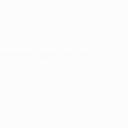
onference League 2023/24