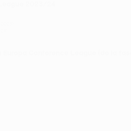
e League 2023/24
/2023)
024)
 Europa Conference League (de la fase 