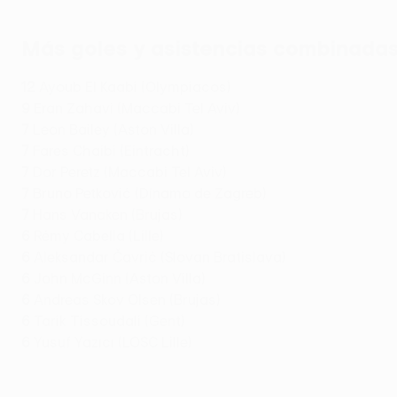
Más goles y asistencias combinada
12
Ayoub El Kaabi (Olympiacos)
9
Eran Zahavi (Maccabi Tel Aviv)
7
Leon Bailey (Aston Villa)
7
Fares Chaibi (Eintracht)
7
Dor Peretz (Maccabi Tel Aviv)
7
Bruno Petković (Dínamo de Zagreb)
7
Hans Vanaken (Brujas)
6
Rémy Cabella (Lille)
6
Aleksandar Čavrić (Slovan Bratislava)
6
John McGinn (Aston Villa)
6
Andreas Skov Olsen (Brujas)
6
Tarik Tissoudali (Gent)
6
Yusuf Yazıcı (LOSC Lille)