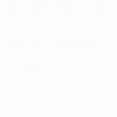
ertirá en una única fase Liga de 36 equipos. Cada equipo se
ctamente a octavos de final, mientras que los equipos que t
ir de ahí, se disputarán eliminatorias de manera directa.
n la Conference League 2024/25?
se de grupos.
anadores de los play-offs de la Conference League y a los 