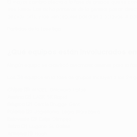
El mayor cambio afecta a la fase de grupos, que se conv
tres fuera). Los ocho primeros de la general pasan dire
de play-offs, y los vencedores pasarán a octavos. A part
Partidos de la fase liga
¿Qué equipos están involucrados e
Ningún equipo se clasificó automáticamente para la fa
Los 36 equipos en la fase de grupos incluyen a los 24 g
Chipre (3)
: APOEL, Omonoia, Pafos
Austria (2)
: LASK, SK Rapid
Bélgica (2)
: Cercle Brugge, Gent
Polonia (2)
: Jagiellonia, Legia Warszawa
Eslovenia (2)
: Celje, Olimpija
Suiza (2)
: Lugano, St. Gallen
Armenia (1)
: Noah