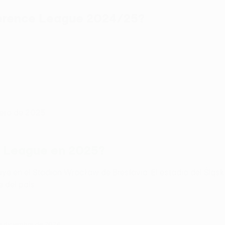
ference League 2024/25?
brero de 2025
ce League en 2025?
 en el Stadion Wrocław de Breslavia. El estadio del Śląs
 del país.
de diciembre de 2024