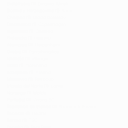
Bielorrusia (1)
: Dinamo-Minsk
Bosnia y Herzegovina (1)
: Borac
Chequia (1)
: Mladá Boleslav
Dinamarca (1)
: Copenhagen
Inglaterra (1)
: Chelsea
Finlandia (1)
: Helsinki
Alemania (1)
: Heidenheim
Grecia (1)
: Panathinaikos
Islandia (1)
: Víkingur
Italia (1)
: Fiorentina
Kazajstán (1)
: Astana
Moldavia (1)
: Petrocub
Irlanda del Norte (1)
: Larne
Noruega (1)
: Molde
Portugal (1)
: Vitória SC
República de Irlanda (1)
: Shamrock Rovers
Escocia (1)
: Hearts
Serbia (1)
: TSC
España (1)
: Real Betis