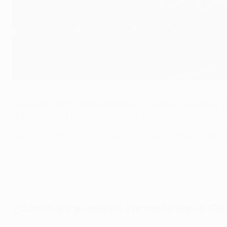
Preparado el sorteo de la fase liga de la Conference League
UEFA via Getty Images
Esta es la cuarta temporada de la Conference League, y
del miércoles 28 de mayo de 2025.
Por favor, ten en cuenta que las fechas están sujetas 
¿Cómo es el nuevo formato de la C