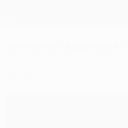
Saltar
al
contenido
UEFA Conference League
principal
Resultados y estadísticas de fútbol en directo
UEFA Conference League
Conference League 2024/25:
jueves, 12 de diciembre de 2024
Todo lo que necesitas saber sobre la cuarta 
nuevo formato.