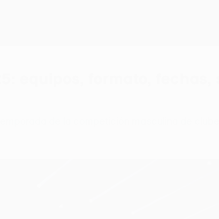
 equipos, formato, fechas, s
temporada de la competición masculina de clubes