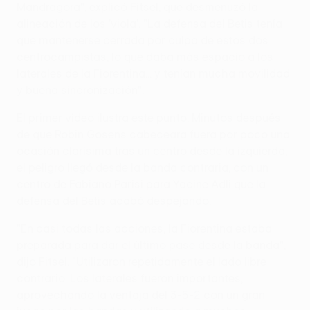
Mandragora", explicó Fitsel, que desmenuzó la
alineación de los 'viola'. "La defensa del Betis tenía
que mantenerse cerrada por culpa de estos dos
centrocampistas, lo que daba más espacio a los
laterales de la Fiorentina... y tenían mucha movilidad
y buena sincronización".
El primer vídeo ilustra este punto. Minutos después
de que Robin Gosens cabeceara fuera por poco una
ocasión clarísima tras un centro desde la izquierda,
el peligro llegó desde la banda contraria, con un
centro de Fabiano Parisi para Yacine Adli que la
defensa del Betis acabó despejando.
"En casi todas las acciones, la Fiorentina estaba
preparada para dar el último pase desde la banda",
dijo Fitsel. "Utilizaron repetidamente el lado libre
contrario. Los laterales fueron importantes,
aprovechando la ventaja del 3-5-2 con un gran