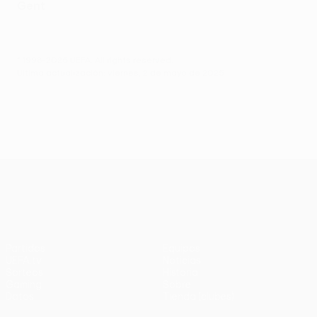
Gent
© 1998-2026 UEFA. All rights reserved.
Última actualización: viernes, 2 de mayo de 2025
UEFA Conference League
Partidos
Equipos
UEFA.tv
Noticias
Sorteos
Historia
Gaming
Sobre
Datos
Tienda (clubes)