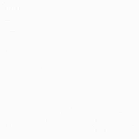
VISITE
TAMBIÉN
UEFA.com
Fundación de
la UEFA
Privacidad
Términos y condiciones
Política de cookies
Ajustes de privacidad
© 1998-2026 UEFA. Todos los derechos reservados
La palabra UEFA, el logo de la UEFA y todas las marcas
relacionadas con las competiciones de la UEFA están protegidas
por las marcas registradas y/o por el copyright de UEFA. Se
prohíbe el uso de estas marcas registradas para uso comercial. El
uso de UEFA.com significa la aceptación de sus Términos,
Condiciones y Política de Privacidad.