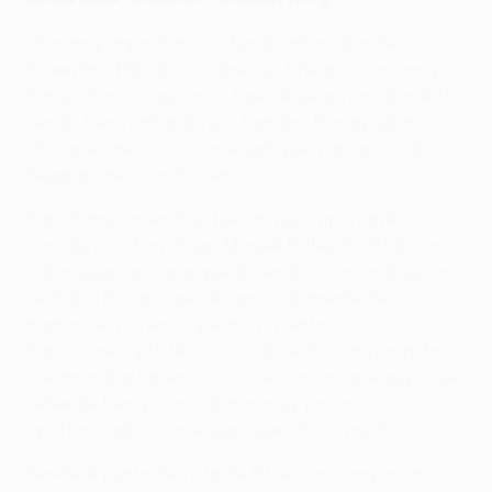
"Son muy importantes", dijo el entrenador de la
Fiorentina, Palladino, sobre sus laterales Gosens y
Parisi. "Son los que en la fase de juego nos dan éxito
desde fuera entrando por bandas. Nos ayudan a
atacar el área, como en el gol que marcamos al
llegar al área con Gosens".
"Las transiciones hoy fueron muy importantes",
concluyó su homólogo Manuel Pellegrini. "Hubo una
o dos jugadas - una que desembocó en un disparo
de Pablo Fornals que desgraciadamente fue a las
manos del portero - y el movimiento, las
transiciones y la técnica, todo se hizo muy rápido.
Creamos bastantes ocasiones contra un equipo que
defiende bien y concedimos muy pocas
oportunidades a un equipo que ataca mucho".
Desde el punto de vista de Fitsel, los componentes