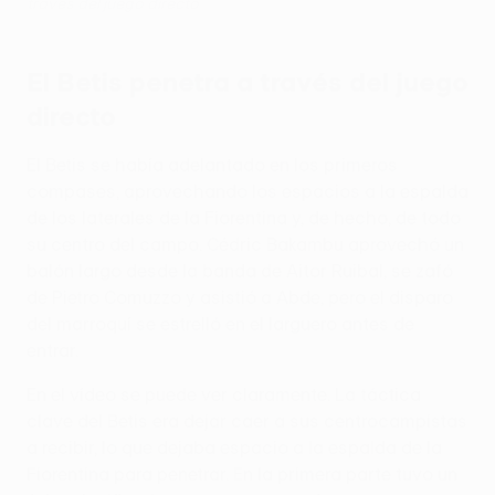
través del juego directo
El Betis penetra a través del juego
directo
El Betis se había adelantado en los primeros
compases, aprovechando los espacios a la espalda
de los laterales de la Fiorentina y, de hecho, de todo
su centro del campo. Cédric Bakambu aprovechó un
balón largo desde la banda de Aitor Ruibal, se zafó
de Pietro Comuzzo y asistió a Abde, pero el disparo
del marroquí se estrelló en el larguero antes de
entrar.
En el vídeo se puede ver claramente. La táctica
clave del Betis era dejar caer a sus centrocampistas
a recibir, lo que dejaba espacio a la espalda de la
Fiorentina para penetrar. En la primera parte tuvo un