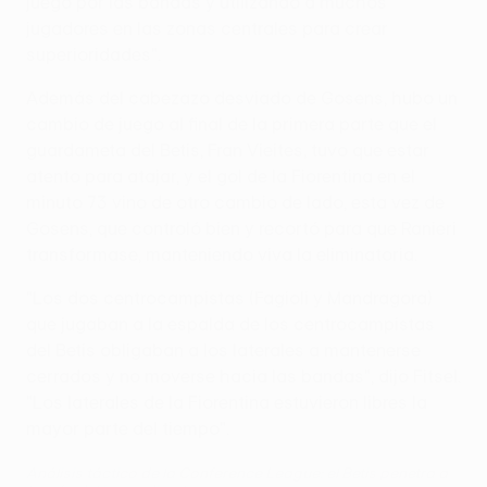
juego por las bandas y utilizando a muchos
jugadores en las zonas centrales para crear
superioridades".
Además del cabezazo desviado de Gosens, hubo un
cambio de juego al final de la primera parte que el
guardameta del Betis, Fran Vieites, tuvo que estar
atento para atajar, y el gol de la Fiorentina en el
minuto 73 vino de otro cambio de lado, esta vez de
Gosens, que controló bien y recortó para que Ranieri
transformase, manteniendo viva la eliminatoria.
"Los dos centrocampistas (Fagioli y Mandragora)
que jugaban a la espalda de los centrocampistas
del Betis obligaban a los laterales a mantenerse
cerrados y no moverse hacia las bandas", dijo Fitsel.
"Los laterales de la Fiorentina estuvieron libres la
mayor parte del tiempo".
Análisis táctico de la Conference League: el Betis penetra a