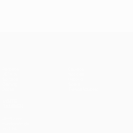
UEFA Conference League
Partidos
Equipos
UEFA.tv
Noticias
Sorteos
Historia
Gaming
Sobre
Datos
Tienda (clubes)
VISITE
TAMBIÉN
UEFA.com
Fundación de
la UEFA