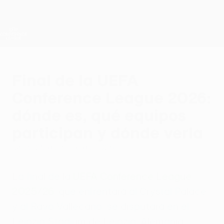
Saltar
al
contenido
UEFA Conference League
Consíguela
principal
Resultados y estadísticas de fútbol en directo
UEFA Conference League
Final de la UEFA
Conference League 2026:
dónde es, qué equipos
participan y dónde verla
lunes, 25 de mayo de 2026
La final de la
UEFA Conference League
2025/26
, que enfrentará al Crystal Palace
y al Rayo Vallecano, se disputará en el
Leipzig Stadium de Leipzig, Alemania.