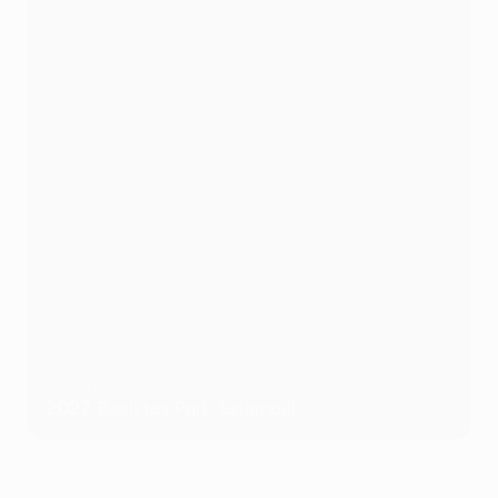
Middle East Images/AFP via Getty
2027
: Beşiktaş Park, Estambul