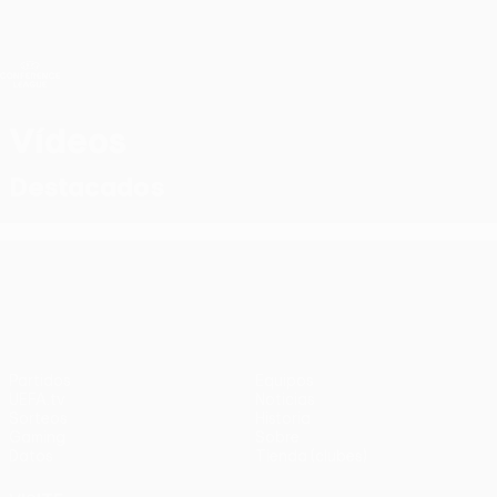
Saltar
al
contenido
UEFA Conference League
Consíguela
principal
Resultados y estadísticas de fútbol en directo
UEFA Conference League
Vídeos
Destacados
UEFA Conference League
Partidos
Equipos
UEFA.tv
Noticias
Sorteos
Historia
Gaming
Sobre
Datos
Tienda (clubes)