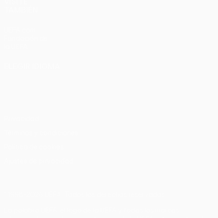
VISITE
TAMBIÉN
UEFA.com
Fundación de
la UEFA
ELEGIR IDIOMA
Español
English
Français
Deutsch
Русский
Español
Italiano
Português
Privacidad
Términos y condiciones
Política de cookies
Ajustes de privacidad
© 1998-2026 UEFA. Todos los derechos reservados
La palabra UEFA, el logo de la UEFA y todas las marcas