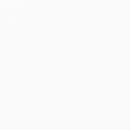
VISITE
TAMBIÉN
UEFA.com
Fundación de
la UEFA
ELEGIR IDIOMA
Español
English
Français
Deutsch
Русский
Español
Italiano
Português
Privacidad
Términos y condiciones
Política de cookies
Ajustes de privacidad
© 1998-2026 UEFA. Todos los derechos reservados
La palabra UEFA, el logo de la UEFA y todas las marcas