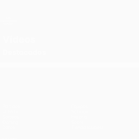
Saltar
al
contenido
UEFA Conference League
Consíguela
principal
Resultados y estadísticas de fútbol en directo
UEFA Conference League
Vídeos
Destacados
UEFA Conference League
Partidos
Equipos
UEFA.tv
Noticias
Sorteos
Historia
Gaming
Sobre
Datos
Tienda (clubes)