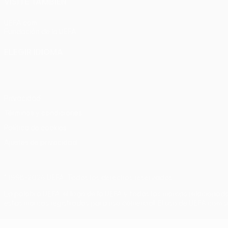
VISITE TAMBIÉN
UEFA.com
Fundación de la UEFA
ELEGIR IDIOMA
Español
English
Français
Deutsch
Русский
Español
Italia
Privacidad
Términos y condiciones
Política de cookies
Ajustes de privacidad
© 1998-2026 UEFA. Todos los derechos reservados
La palabra UEFA, el logo de la UEFA y todas las marcas relacionada
estas marcas registradas para uso comercial. El uso de UEFA.com si