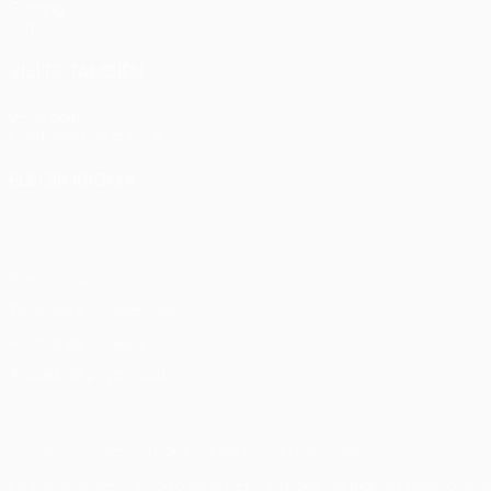
Gaming
Datos
VISITE TAMBIÉN
UEFA.com
Fundación de la UEFA
ELEGIR IDIOMA
Español
English
Français
Deutsch
Русский
Español
Italia
Privacidad
Términos y condiciones
Política de cookies
Ajustes de privacidad
© 1998-2026 UEFA. Todos los derechos reservados
La palabra UEFA, el logo de la UEFA y todas las marcas relacionada