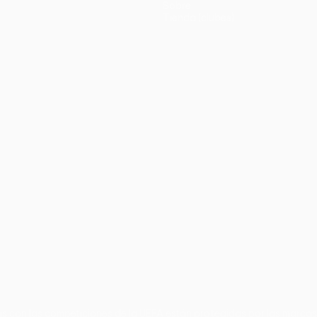
Sobre
Tienda (clubes)
no
Português
s con las competiciones de la UEFA están protegidas por las marcas 