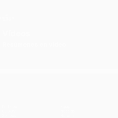
Saltar
al
contenido
UEFA Conference League
Consíguela
principal
Resultados y estadísticas de fútbol en directo
UEFA Conference League
Vídeos
Resúmenes en vídeo
UEFA Conference League
Partidos
Equipos
UEFA.tv
Noticias
Sorteos
Historia