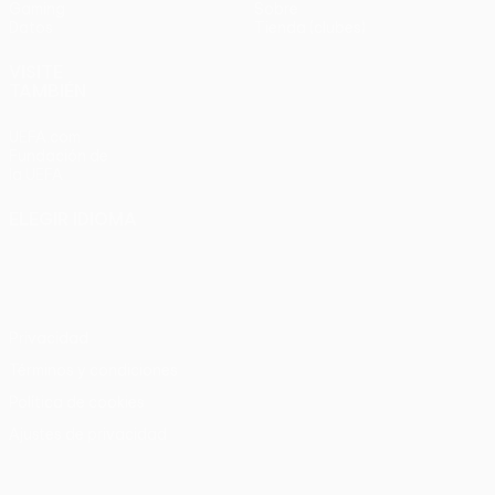
Gaming
Sobre
Datos
Tienda (clubes)
VISITE
TAMBIÉN
UEFA.com
Fundación de
la UEFA
ELEGIR IDIOMA
Español
English
Français
Deutsch
Русский
Español
Italiano
Português
Privacidad
Términos y condiciones
Política de cookies
Ajustes de privacidad