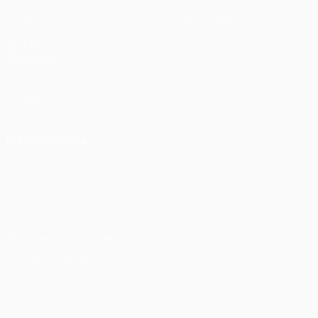
Gaming
Sobre
Datos
Tienda (clubes)
VISITE
TAMBIÉN
UEFA.com
Fundación de
la UEFA
ELEGIR IDIOMA
Español
English
Français
Deutsch
Русский
Español
Italiano
Português
Privacidad
Términos y condiciones
Política de cookies
Ajustes de privacidad