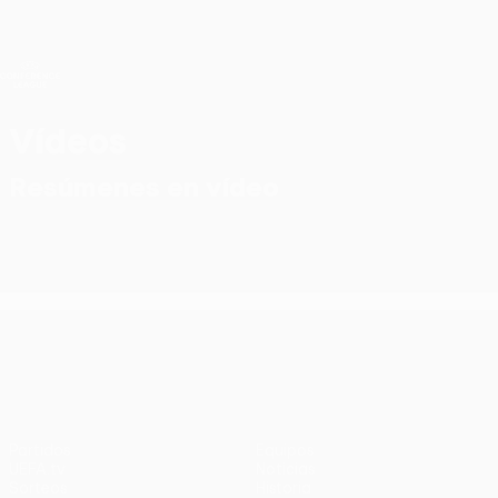
Saltar
al
contenido
UEFA Conference League
Consíguela
principal
Resultados y estadísticas de fútbol en directo
UEFA Conference League
Vídeos
Resúmenes en vídeo
UEFA Conference League
Partidos
Equipos
UEFA.tv
Noticias
Sorteos
Historia