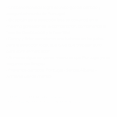
Portugal - Armenia
•
Cristiano Ronaldo logró el único gol del partido y
aseguró el triunfo de Portugal
•
El capitán de la selección lusa se convirtió en el
máximo goleador de la competición, combinando la
fase de clasificación y la fase final
•
Danny y Eder estrellaron dos balones en los palos
para la selección local, que tuvo que trabajar duro
para abrir el marcador
•
Armenia sigue sin ganar, mientras que Portugal ya es
segunda del Grupo I
•
Próximos partidos: Portugal - Serbia, Albania -
Armenia (29 de marzo)
© 1998-2026 UEFA. All rights reserved.
Última actualización: martes, 2 de junio de 2015