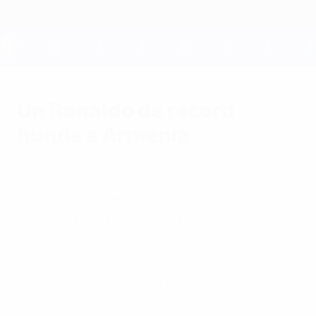
Saltar
al
contenido
principal
UEFA EURO 2028
Un Ronaldo de récord
hunde a Armenia
viernes, 14 de noviembre de 2014
Portugal - Armenia
1-0
El jugador del Real Madrid marcó el único
gol de la victoria de Portugal sobre el
combinado armenio y se convirtió en el
máximo goleador de la competición.