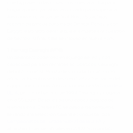
coleta, pusieron las cosas muy cuesta arriba para
Bulgaria, quien ya había remontado para superar a
Alemania en cuartos de final. Hristo Stoichkov
recortó distancias para los de Dimitar Penev, y con
Baggio lesionado, parecía que el empate era cuestión
de tiempo. Al final, Italia se impuso en Nueva York.
1. Pierluigi Casiraghi (Nº18)
Un delantero poderoso en el juego aéreo y con
capacidad para los remates acrobáticos. Casiraghi
debutó con el AC Monza de su ciudad local con 16
años. La Juventus se lo llevó en 1989 y fue parte del
equipo que conquistó en dos ocasiones la
Copa de la
UEFA
, pero en el verano de 1994 Casiraghi ya jugaba
en la SS Lazio. Después de una época plagada de
lesiones en el Chelsea FC, se pasó a los banquillos,
llevando a la selección italiana a conquistar dos
Campeonatos de Europa Sub-21 de la UEFA
y
alcanzando las semifinales en 2009. Su mandato