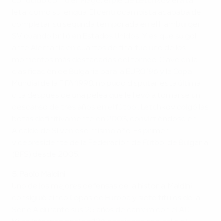
Conocido como el 'Mago', el pie de Letchkov era tan
letal como su lengua. El centrocampista acababa de
completar su segunda temporada en el Hamburger
SV cuando brilló en Estados Unidos. Y es que su gol
ante Alemania en cuartos de final fue uno de los
momentos más destacados del torneo. Clave en la
clasificación de Bulgaria para la EURO '96 y la Copa
Mundial de la FIFA 1998, no pudo disputar esta última
cita después de una pelea que le llevó a tomarse un
descanso de tres años en el fútbol. Letchkov colgó las
botas definitivamente en 2003, convirtiéndose en
Alcalde de Sliven ese mismo año. Es primer
vicepresidente de la Federación de Fútbol de Bulgaria
(BFS) desde 2005.
5. Paolo Maldini
Uno de los mejores defensas de la historia. Maldini
consiguió cinco Copas de Europa y siete títulos de la
Serie A durante sus 25 años de carrera con el AC