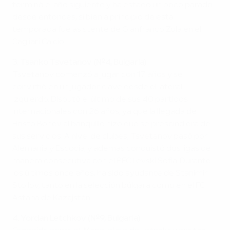
terminó el año siguiente y ha estado un poco parado
desde entonces, si bien a principio de esta
temporada fue asistente de Gianfranco Zola en el
Cagliari Calcio.
3. Tsanko Tsvetanov (Nº4, Bulgaria)
Tsvetanov comenzó a jugar con 17 años y se
convirtió en un jugador clave desde el lateral
izquierdo. Disputó el último de sus 40 partidos
internacionales con 26 años, ya que la llegada de
Hristo Bonev al banquillo hizo que se prescindiera de
sus servicios. A nivel de clubes, Tsvetanov pasó por
Alemania y Escocia, y además conquistó dos ligas de
manera consecutiva con el PFC Levski Sofia. Durante
los últimos once años, ha sido ayudante de Stanimir
Stoilov, tanto en la selección búlgara como en el FC
Astana de Kazajstán.
4. Yordan Letchkov (Nº9, Bulgaria)