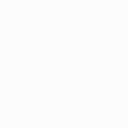
Vídeos
Sobre
Noticias
Tienda
Historia
VISITE
TAMBIÉN
UEFA.com
Fundación de
la UEFA
Tienda
Privacidad
Términos y condiciones
Política de cookies
Ajustes de privacidad
© 1998-2026 UEFA. Todos los derechos reservados