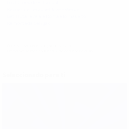
Los héroes de Estambul
Recuerdos de aquel Juve - Werder
Batistuta lleva a la Roma a lo más alto
Remontada del Ajax
© 1998-2026 UEFA. All rights reserved.
Última actualización: lunes, 31 de octubre de 2016
Seleccionado para ti