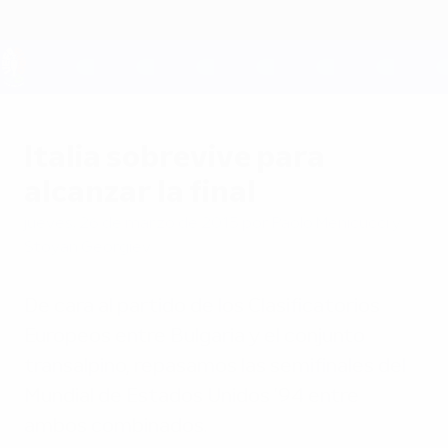
Saltar
al
contenido
principal
UEFA EURO 2028
Italia sobrevive para
alcanzar la final
jueves, 26 de marzo de 2015
por Paolo Menicucci y
Stoyan Georgiev
De cara al partido de los Clasificatorios
Europeos entre Bulgaria y el conjunto
transalpino, repasamos las semifinales del
Mundial de Estados Unidos '94 entre
ambos combinados.