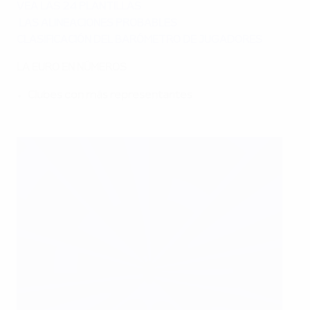
VEA LAS 24 PLANTILLAS
LAS ALINEACIONES PROBABLES
CLASIFICACIÓN DEL BARÓMETRO DE JUGADORES
LA EURO EN NÚMEROS
Clubes con más representantes