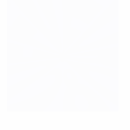
Luke McCullough juega en el Doncaster Rovers de la cuarta
división inglesa
©Getty Images