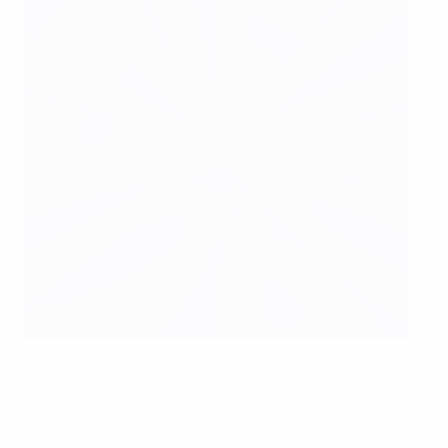
Todos los jugadores de la selección inglesa juegan en
Inglaterra
©AFP/Getty Images