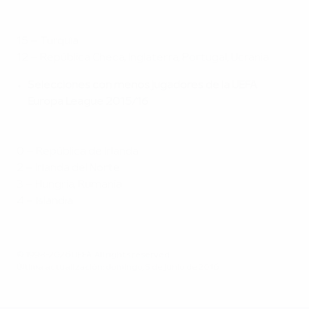
15 – Turquía
12 – República Checa, Inglaterra, Portugal, Ucrania
Selecciones con menos jugadores de la UEFA
Europa League 2015/16
0 – República de Irlanda
2 – Irlanda del Norte
3 – Hungría, Rumanía
4 – Islandia
© 1998-2026 UEFA. All rights reserved.
Última actualización: domingo, 5 de junio de 2016