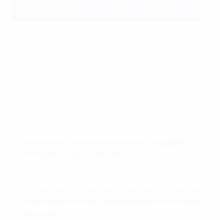
España es la selección con más jugadores que disputaron la
Champions League
©Getty Images
19 – España
16 – Alemania
15 – Francia
13 – Italia
12 – Ucrania
Selecciones con menos jugadores de la UEFA
Champions League 2015/16
0 – Albania, Hungría, República de Irlanda, Eslovaquia
Selecciones con más jugadores de la UEFA Europa
League 2015/16