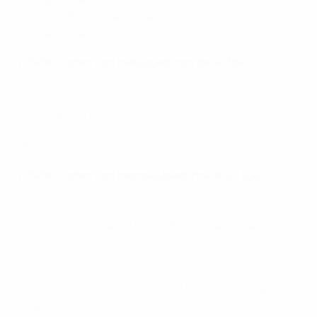
1 – Inglaterra
2 – Rusia, República de Irlanda
3 – Italia, Gales
Selecciones con más jugadores de su liga
23 – Inglaterra
22 – Rusia
18 – Italia
Selecciones con menos jugadores de su liga
0 – Islandia, Irlanda del Norte, República de Irlanda,
Gales*
1 – Austria
*Gales tiene a dos jugadores del Swansea City, que
juega en la Premier League de Inglaterra