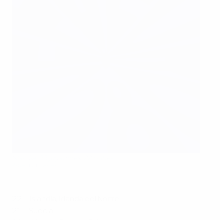
Islandia: 23 jugadores, 22 clubes
©Getty Images
22 – Islandia, Irlanda del Norte
21 – Suecia