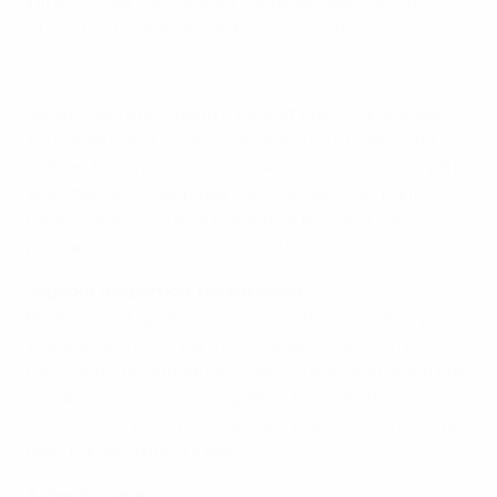
infracción de Patrice Evra sobre Nicolae Stanciu,
Stancu no tembló desde los once metros.
La EURO 2016 en vídeo: Francia - Rumanía 2-1
Se agotaba el encuentro y Payet colocó un zurdazo
imposible para Ciprian Tătăruşanu en el minuto 89. En
todo este tiempo, Kanté siguió robando balones y fue
el sostén de los de Didier Deschamps. Tres puntos
para los galos y buena imagen de Rumanía para
pensar en dar un susto de verdad.
Jugador del partido: Dimitri Payet
El talentoso jugador superó a Cristiano Ronaldo y a
Zlatan Ibrahimović para colocarse primero en el
Barómetro de Jugadores tras una gran actuación que
culminó con un tanto magnífico. También dio una
asistencia, creó ocho ocasiones y puso 13 centros. El
director de orquesta galo.