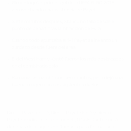
Giroud logró el primer gol de la UEFA EURO 2016
aprovechando una asistencia de Payet
Siete minutos después, Stancu no falló desde el
punto de penalti tras la infracción de Evra
Cuando todo apuntaba al 1-1, Payet se inventó un
zurdazo desde fuera del área
El del West Ham y Kanté fueron los más destacados
en el combinado galo
Rumanía se marchó con cero puntos, pero dejó una
buena imagen para los siguientes duelos
Dimitri Payet corrió, Dimitri Payet dribló y Dimitri
Payet decidió. En esa secuencia, N'Golo Kanté cortó
decenas de ataques de Rumanía para formar una