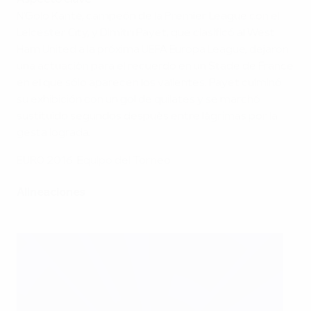
Aspecto clave
N'Golo Kanté, campeón de la Premier League con el
Leicester City, y Dimitri Payet, que clasificó al West
Ham United a la próxima UEFA Europa League, dejaron
una actuación para el recuerdo en un Stade de France
en el que sólo aparecen los valientes. Payet culminó
su exhibición con un gol de quilates y se marchó
sustituido segundos después entre lágrimas por la
gesta lograda.
EURO 2016: Equipo del Torneo
Alineaciones