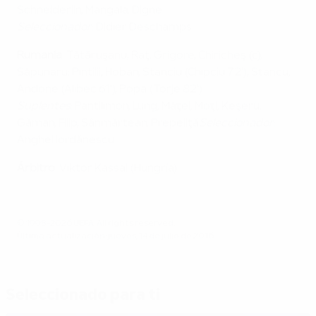
Schneiderlin, Mangala, Digne
Seleccionador
: Didier Deschamps
Rumanía
: Tătăruşanu; Raţ, Grigore, Chiricheş (c),
Săpunaru; Pintilii, Hoban, Stanciu (Chipciu 72'); Stancu,
Andone (Alibec 61'), Popa (Torje 82')
Suplentes
: Pantilimon, Lung, Măţel, Moţi, Keşerü,
Găman, Filip, Sânmărtean, Prepeliţă
Seleccionador
:
Anghel Iordănescu
Árbitro
: Viktor Kassai (Hungría)
© 1998-2026 UEFA. All rights reserved.
Última actualización: jueves, 14 de julio de 2016
Seleccionado para ti