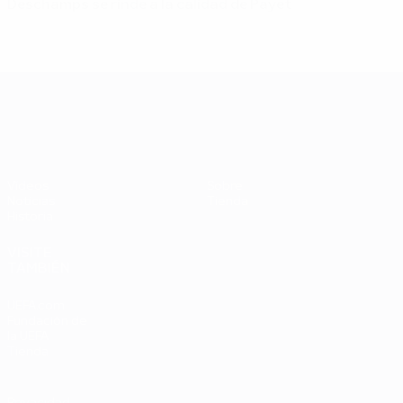
Deschamps se rinde a la calidad de Payet
UEFA EURO 2028
Vídeos
Sobre
Noticias
Tienda
Historia
VISITE
TAMBIÉN
UEFA.com
Fundación de
la UEFA
Tienda