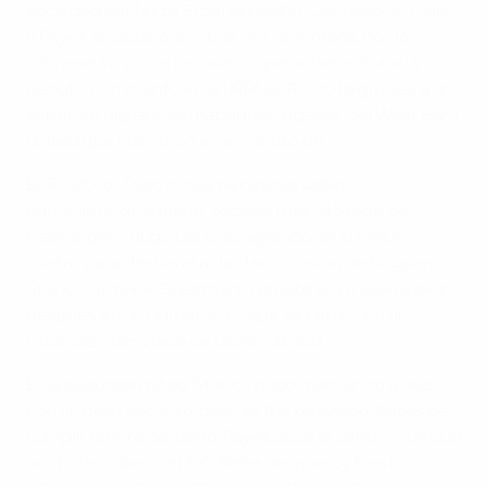
sociedad perfecta. El del Leceister City puso un muro
y Payet se dedicó a entrar por la ventana, por la
chimenea o por el recoveco que hubiese. Francia
debutó con triunfo en la UEFA EURO 2016 gracias a un
soberbio disparo del habilidoso jugador del West Ham
United que hizo el 2-1 en el minuto 89.
EURO 2016: Todo lo que necesitas saber
Rumanía pudo asustar, todavía más, al Stade de
France, pero Hugo Lloris se agrandó en el minuto
cuatro para desbaratar la clara ocasión de Bogdan
Stancu. Antoine Griezmann remató a la madera diez
después en un primer acto que se cerró con un
cabezazo desviado de Olivier Giroud.
En la segunda mitad, Stancu pudo marcar otra vez
con un bello escorzo, pero se fue desviado. Antes de
cumplir la hora de juego, Payet puso el centro y Giroud
anotó de cabeza el 1-0. Siete después, y tras la