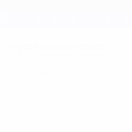
Saltar
al
contenido
principal
UEFA EURO 2028
Payet toma las riendas
viernes, 10 de junio de 2016
por Santi Retortillo
Francia - Rumanía 2-1
El mejor del partido decidió con un golazo
en el minuto 89 para sacar adelante un
duelo en el que Rumanía mostró sus
credenciales.
EURO 2016 highlights: France 2-1 Romania