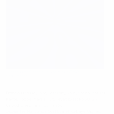
Alineación de Francia en el debut en la EURO
Getty Images
Francia
: Lloris (c); Evra, Koscielny, Rami, Sagna; Matuidi,
Kanté, Pogba (Martial 77'); Payet (Sissoko 90+2'),
Giroud, Griezmann (Coman 66')
Suplentes
: Mandanda, Costil, Jallet, Cabaye, Gignac,