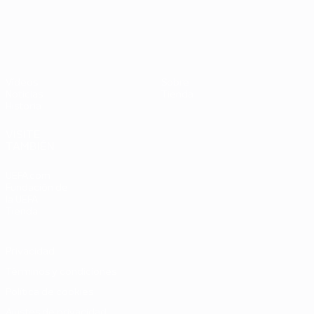
UEFA EURO 2028
Vídeos
Sobre
Noticias
Tienda
Historia
VISITE
TAMBIÉN
UEFA.com
Fundación de
la UEFA
Tienda
Privacidad
Términos y condiciones
Política de cookies
Ajustes de privacidad