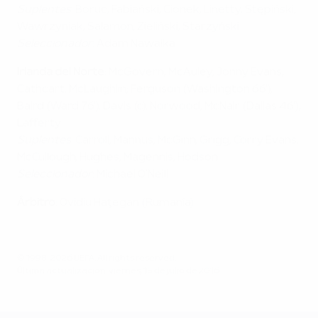
Suplentes
: Boruc, Fabiański, Cionek, Linetty, Stępiński,
Wawrzyniak, Salamon, Zieliński, Starzyński
Seleccionador
: Adam Nawałka
Irlanda del Norte
: McGovern; McAuley, Jonny Evans,
Cathcart, McLaughlin; Ferguson (Washington 66'),
Baird (Ward 76'), Davis (c), Norwood, McNair (Dallas 46');
Lafferty
Suplentes
: Carroll, Mannus, McGinn, Grigg, Corry Evans,
McCullough, Hughes, Magennis, Hodson
Seleccionador
: Michael O’Neill
Árbitro
: Ovidiu Haţegan (Rumanía)
© 1998-2026 UEFA. All rights reserved.
Última actualización: viernes, 15 de julio de 2016