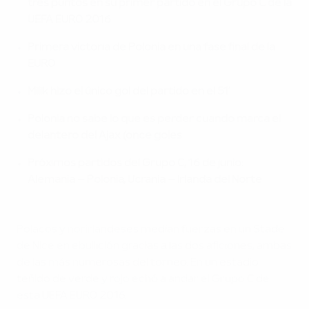
tres puntos en su primer partido en el Grupo C de la
UEFA EURO 2016
Primera victoria de Polonia en una fase final de la
EURO
Milik hizo el único gol del partido en el 51’
Polonia no sabe lo que es perder cuando marca el
delantero del Ajax (once goles
Próximos partidos del Grupo C, 16 de junio:
Alemania – Polonia, Ucrania – Irlanda del Norte
Polacos y norirlandeses medían fuerzas en un Stade
de Nice en ebullición gracias a las dos aficiones, ambas
de las más numerosas del torneo. En un estadio
teñido de verde y rojo echó a andar el Grupo C de
esta UEFA EURO 2016.