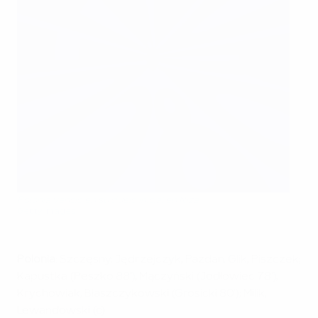
Polonia venció en su duelo inicial en Niza
Getty Images
Polonia
: Szczęsny; Jędrzejczyk, Pazdan, Glik, Piszczek;
Kapustka (Peszko 88'), Mączyński (Jodłowiec 78'),
Krychowiak, Błaszczykowski (Grosicki 80'); Milik,
Lewandowski (c)