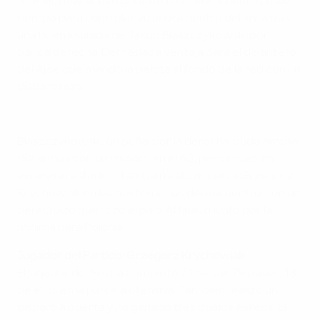
51’. Milik, muy activo durante todo el encuentro, tuvo
tiempo para controlar la pelota dentro del área tras
una buena subida de Jakub Błaszczykowski por
banda derecha. Demasiada ventaja para el delantero
del Ajax, que mandó la pelota al fondo de la red con un
disparo raso.
Las mejores paradas de la UEFA EURO 2016
Błaszczykowski, un puñal por la derecha, pudo ampliar
distancias con un disparo en el 68’, pero cruzó en
exceso el esférico. También estuvo cerca Grzegorz
Krychowiak en las postrimerías del encuentro, con un
derechazo que rozó el palo. Al final, triunfo por la
mínima para Polonia.
Jugador del Partido: Grzegorz Krychowiak
El jugador del Sevilla completó 71 de sus 79 pases, 18
de ellos en la parcela ofensiva. También realizó un
disparo a puerta y ha ganado tres duelos aéreos. El