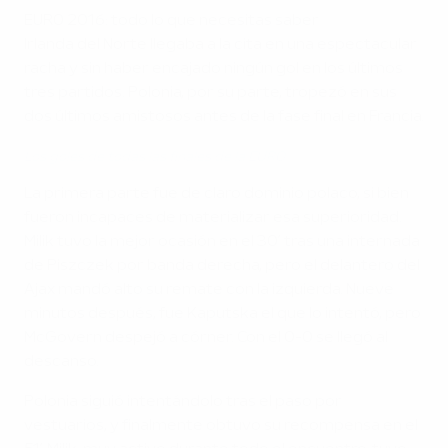
EURO 2016: todo lo que necesitas saber
Irlanda del Norte llegaba a la cita en una espectacular
racha y sin haber encajado ningún gol en los últimos
tres partidos. Polonia, por su parte, tropezó en sus
dos últimos amistosos antes de la fase final en Francia.
Los goles de todas las finales de la EURO
La primera parte fue de claro dominio polaco, si bien
fueron incapaces de materializar esa superioridad.
Milik tuvo la mejor ocasión en el 30’ tras una internada
de Piszczek por banda derecha, pero el delantero del
Ajax mandó alto su remate con la izquierda. Nueve
minutos después, fue Kaputska el que lo intentó, pero
McGovern despejó a córner. Con el 0-0 se llegó al
descanso.
Polonia siguió intentándolo tras el paso por
vestuarios, y finalmente obtuvo su recompensa en el