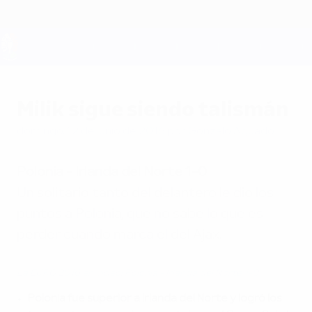
Saltar
al
contenido
principal
UEFA EURO 2028
Milik sigue siendo talismán
domingo, 12 de junio de 2016
por Gonzalo Aguado
Polonia - Irlanda del Norte 1-0
Un solitario tanto del delantero le dio los
puntos a Polonia, que no sabe lo que es
perder cuando marca el del Ajax.
La EURO 2016 en vídeo: Polonia - Irlanda del Norte 1-0
Polonia fue superior a Irlanda del Norte y logró los