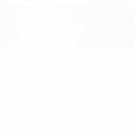
ou’, la canción oficial de la UEFA EURO 2016, por última vez a
o el mundo.
e atención, y miles de personas participarán en lo que se ha ll
ficionados que han hecho de este evento algo inolvidable.
de la EURO
his One's For You', y también habrá invitados especiales en la 
rancesa y del Coro de la Radio de Francia. También particip