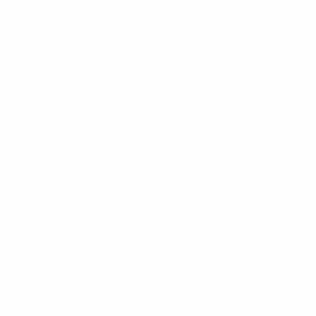
sensacional tifo.
Hasta ahora ha habido ceremonias de inauguración en los 
emocionante, apasionante, vibrante… Y todo ello antes de
Algunos datos clave
2: estrellas
190: personal en el escenario
247: músicos en el escenario
480: bailarines en el terreno de juego
27.240: cartulinas que se usarán para hacer el tifo
1: acordeón
1: teclado
8: instrumentos de percusión
12: instrumentos de viento
12: instrumentos de cuerda
30: instrumentos de viento-metal