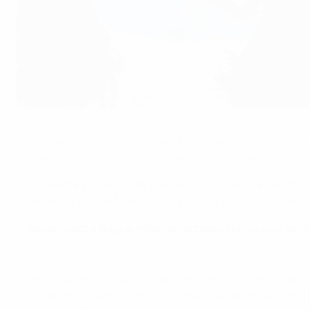
Todo listo para la 'Sinfonía de la EURO'
©Getty Images
David Guetta y Zara Larsson interpretarán ‘This One’s For Y
de clausura entretendrá a millones de aficionados de tod
El DJ Guetta y la cantante sueca Larsson serán el centro d
quieren dar las "GRACIAS" a los finalistas y a todos los a
David Guetta llega al millón de artistas con su canción 
Un millón de aficionados participaron en la grabación de 'T
Brigada de Bomberos de París, de la Guarda Republicana F