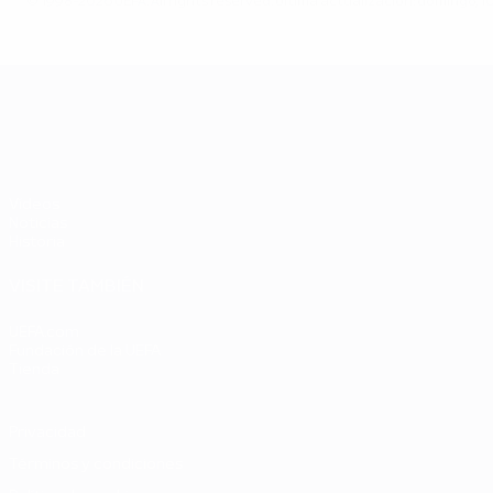
© 1998-2026 UEFA. All rights reserved.
Última actualización: domingo, 10
UEFA EURO 2028
Vídeos
Noticias
Historia
VISITE TAMBIÉN
UEFA.com
Fundación de la UEFA
Tienda
Privacidad
Términos y condiciones