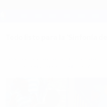
Saltar
al
contenido
principal
UEFA EURO 2028
Todo listo para la 'Sinfonía d
domingo, 10 de julio de 2016
David Guetta y Zara Larsson interpretarán 'This 
entre Portugal y Francia en Saint-Denis.