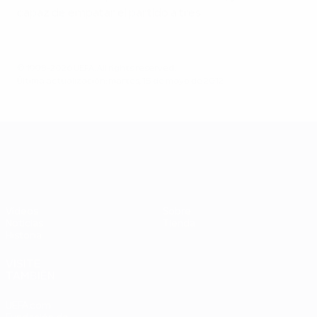
capaz de empatar el partido a tres.
© 1998-2026 UEFA. All rights reserved.
Última actualización: martes, 15 de mayo de 2012
UEFA EURO 2028
Vídeos
Sobre
Noticias
Tienda
Historia
VISITE
TAMBIÉN
UEFA.com