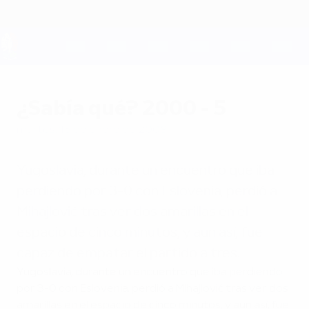
Saltar
al
contenido
principal
UEFA EURO 2028
¿Sabía qué? 2000 - 5
martes, 15 de enero de 2008
Yugoslavia, durante un encuentro que iba
perdiendo por 3-0 con Eslovenia, perdió a
Mihajlović tras ver dos amarillas en el
espacio de cinco minutos, y aun así, fue
capaz de empatar el partido a tres.
Yugoslavia, durante un encuentro que iba perdiendo
por 3-0 con Eslovenia, perdió a Mihajlović tras ver dos
amarillas en el espacio de cinco minutos, y aun así, fue