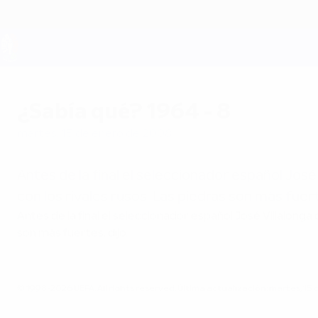
Saltar
al
contenido
principal
UEFA EURO 2028
¿Sabía qué? 1964 - 8
martes, 15 de enero de 2008
Antes de la final el seleccionador español José
con los rivales rusos. Las piedras son más fuerte
Antes de la final el seleccionador español José Villalonga
son más fuertes, dijo.
© 1998-2026 UEFA. All rights reserved.
Última actualización: martes, 15