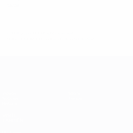
tarde.
© 1998-2026 UEFA. All rights reserved.
Última actualización: martes, 15 de mayo de 2012
UEFA EURO 2028
Vídeos
Sobre
Noticias
Tienda
Historia
VISITE
TAMBIÉN