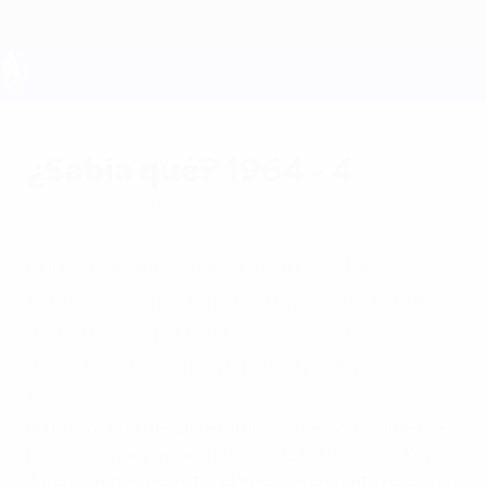
Saltar
al
contenido
principal
UEFA EURO 2028
¿Sabía qué? 1964 - 4
martes, 15 de enero de 2008
El jugador que decidió el título, Marcelino,
también se proclamó campeón de la Copa
de Ferias con el Real Zaragoza, tras
derrotar el Valencia CF cuatro días más
tarde.
El jugador que decidió el título, Marcelino, también se
proclamó campeón de la Copa de Ferias con el Real
Zaragoza, tras derrotar el Valencia CF cuatro días más