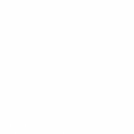
10 minutos de la primera parte. En el 38', Mehmet
Topal pegó un zapatazo desde más de 30 metros
que se fue rozando el poste de la portería croata. Así
se llegó al descanso, con todo abierto para una
segunda mitad en la que comenzaron a verse más
espacios a medida que el cansancio fue haciendo
mella.
En la reanudación fueron los hombres de Bilić quienes
salieron más enchufados. En el 57' Kranjčar recibió un
gran pase de Modrić y remató algo forzado desde la
frontal, atrapando un bien colocado Rüştü. Ambos
técnicos optaron por dar frescura al ataque,
entrando Uğur Boral por Kazım Kazım en los turcos y
Mladen Petrić por Kranjčar en los croatas.
EURO 2008: Lo más destacado de Hamit Altıntop
A los 70 minutos, otra gran ocasión para Croacia en
una pared entre Modrić e Ivan Rakitić que finalizó este