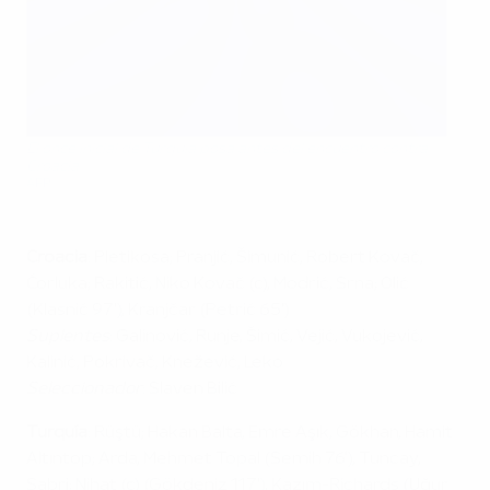
El once inicial de Turquía posa antes del encuentro contra
Croacia
AFP
Croacia
: Pletikosa; Pranjić, Šimunić, Robert Kovač,
Ćorluka; Rakitić, Niko Kovač (c), Modrić, Srna; Olić
(Klasnić 97'), Kranjčar (Petrić 65')
Suplentes
: Galinović, Runje, Šimić, Vejić, Vukojević,
Kalinić, Pokrivač, Knežević, Leko
Seleccionador
: Slaven Bilić
Turquía
: Rüştü; Hakan Balta, Emre Aşık, Gökhan, Hamit
Altıntop; Arda, Mehmet Topal (Semih 76'), Tuncay,
Sabri; Nihat (c) (Gökdeniz 117'), Kazım-Richards (Uğur