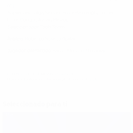
61')
Suplentes
: Tolga, Servet, Emre Belözoğlu, Tümer,
Emre Güngör, Ayhan, Mevlüt
Seleccionador
: Fatih Terim
Árbitro
: Roberto Rosetti (Italia)
Jugador del Partido
: Hamit Altıntop (Turquía)
© 1998-2026 UEFA. All rights reserved.
Última actualización: domingo, 29 de enero de 2012
Seleccionado para ti
01:58