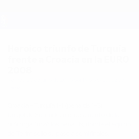
Saltar
al
contenido
principal
UEFA EURO 2028
Heroico triunfo de Turquía
frente a Croacia en la EURO
2008
viernes, 20 de junio de 2008
por Pablo Vázquez de
Parga
Croacia - Turquía 1-1 (penaltis 1-3)
Un gol de Senturk en el descuento de la
prórroga forzó los penaltis, donde el equipo
de Terim selló su pase a semifinales.