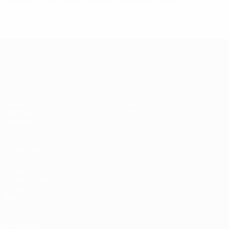
Un minuto de locura: Turquía supera a Croacia
UEFA EURO 2028
Vídeos
Sobre
Noticias
Tienda
Historia
VISITE
TAMBIÉN
UEFA.com
Fundación de
la UEFA
Tienda
Privacidad