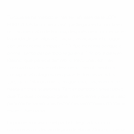
Un minuto de locura: Turquía supera a Croacia en 2008
Turquía se ha metido en las semifinales de la UEFA
EURO 2008, la primera vez que llega a esta ronda en
un Campeonato de Europa, después de imponerse en
la tanda de penaltis a Croacia tras acabar el choque
con un increíble empate 1-1. Y fue increíble porque el
primer tanto del partido llegó en el 119', obra de Ivan
Klasnić, que parecía definitivo. Pero una vez más,
Turquía tuvo fe y en el descuento Semih Senturk
consiguió el milagroso empate. En los penaltis los
turcos no fallaron, mientras que los croatas erraron
hasta en tres ocasiones. Tercer partido consecutivo
que Turquía consiguió ganar 'in extremis' y que le valió
para meterse en unas históricas semifinales donde le
esperó Alemania.
La primera ocasión del partido llegó a los cinco
minutos en un disparo lejano de Hamit Altıntop que se