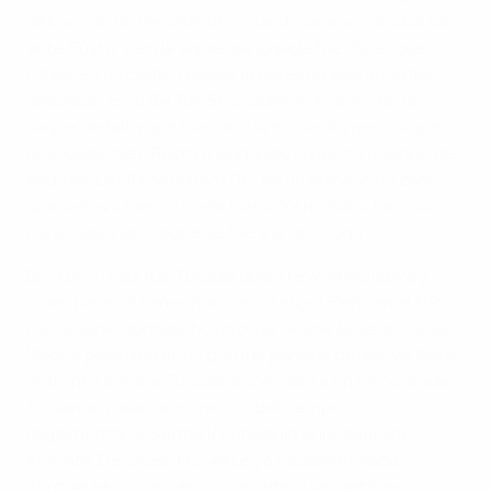
último con un remate alto cuando se encontraba solo
ante Rüştü. Y en la siguiente jugada fue Olić el que
cabeceó un centro desde la derecha ligeramente
desviado. En el 84' fue Srna quien lo intentó en un
saque de falta que buscaba la escuadra pero al que
respondió bien Rüştü mandando la pelota a saque de
esquina. La última la tuvo Olić en un remate forzado
que detuvo bien el meta turco. Ya no hubo tiempo
para más, y el choque se fue a la prórroga.
En la prórroga fue Turquía quien llevó la iniciativa y
quien pareció tener más cerca el gol. Pero en el 119'
Ivan Klasnić aprovechó un pase desde la derecha de
Modrić para meter un gol que parecía definitivo. Pero
enfrente estaba Turquía, especialista en remontadas.
Y cuando pasaba un minuto del tiempo
reglamentario, Senturk consiguió el inesperado
empate. Después, la suerte ya estaba echada.
Turquía se impuso en los penaltis y se metió en