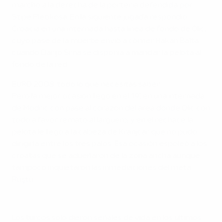
marchó a la derecha de la portería defendida por
Stipe Pletikosa. En la siguiente jugada respondió
Croacia en una internada hasta línea de fondo de Olić,
cuyo pase de la muerte envió a córner Hakan Balta
cuando Darijo Srna se disponía a mandar la pelota al
fondo de la red.
EURO 2008: todo lo que necesitas saber
Pero la mejor ocasión llegó en el 19', en una internada
de Modrić con pase al corazón del área donde Olić con
todo a favor remató al larguero, y en el rechace la
pelota le llegó a la cabeza de Kranjćar que no pudo
dirigirla entre los tres palos. Esa ocasión espoleó a los
croatas que se adueñaron de la zona ancha aunque
tampoco inquietaron las inmediaciones del meta
Rüştü.
Los mejores goles de la EURO 2008
Los turcos solo dieron señales de vida en los últimos