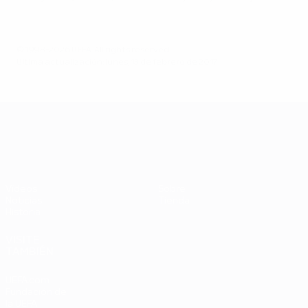
© 1998-2026 UEFA. All rights reserved.
Última actualización: lunes, 13 de febrero de 2017
UEFA EURO 2028
Vídeos
Sobre
Noticias
Tienda
Historia
VISITE
TAMBIÉN
UEFA.com
Fundación de
la UEFA