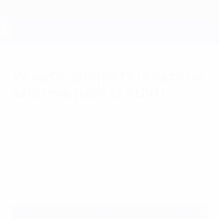
Saltar
al
contenido
principal
UEFA EURO 2028
Ya esta completa la lista de
árbitros para la EURO
martes, 27 de marzo de 2012
La UEFA ha anunciado la lista completa de
asistentes y asistentes adicionales que se
unirán a los 12 árbitros ya seleccionados
para acudir al torneo de Polonia y Ucrania.