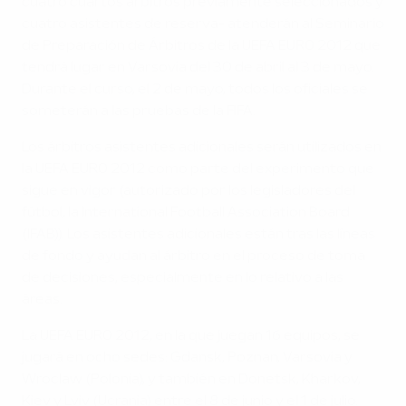
cuatro cuartos árbitros previamente seleccionados y
cuatro asistentes de reserva- atenderán al Seminario
de Preparación de Árbitros de la UEFA EURO 2012 que
tendrá lugar en Varsovia del 30 de abril al 3 de mayo.
Durante el curso, el 2 de mayo, todos los oficiales se
someterán a las pruebas de la FIFA.
Los árbitros asistentes adicionales serán utilizados en
la UEFA EURO 2012 como parte del experimento que
sigue en vigor (autorizado por los legisladores del
fútbol, la International Football Association Board
(IFAB)). Los asistentes adicionales están tras las líneas
de fondo y ayudan al árbitro en el proceso de toma
de decisiones, especialmente en lo relativo a las
áreas.
La UEFA EURO 2012, en la que juegan 16 equipos, se
jugará en ocho sedes: Gdansk, Poznan, Varsovia y
Wroclaw (Polonia), y también en Donetsk, Kharkov,
Kiev y Lviv (Ucrania) entre el 8 de junio y el 1 de julio.