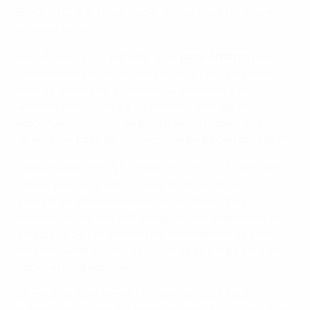
EURO 2012 que tendrá lugar en Polonia y Ucrania el
próximo verano.
Los oficiales acompañarán a los
doce árbitros
que
fueron elegidos por el Comité de Árbitros el pasado
mes de diciembre. El comité ha escogido a los
árbitros asistentes y a los árbitros asistentes
adicionales después de controlar su trabajo en los
últimos partidos de competición de clubes de la UEFA.
Cada equipo estará formado por cinco oficiales del
mismo país: un árbitro principal, dos árbitros
asistentes adicionales que son árbitros FIFA y dos
árbitros asistentes FIFA. Además, en cada país se ha
elegido un tercer árbitro que permanecerá como
reserva hasta el inicio del torneo y que cubriría a un
oficial si fuera necesario.
Un total de 80 árbitros - los seis de cada equipo,