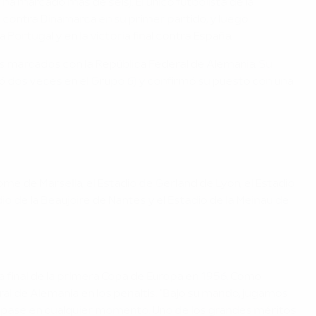
ha marcado más de seis). El único futbolista de la
s' contra Dinamarca en su primer partido, y luego
 Portugal y en la victoria final contra España.
es marcados con la República Federal de Alemania. Su
nó dos veces en el Grupo 6) y confirmó su puesto con una
rome de Marsella, el Estadio de Gerland de Lyon, el Estadio
io de la Beaujoire de Nantes y el Estadio de la Meinau de
la final de la primera Copa de Europa en 1956. Como
eral de Alemania en los penaltis. "Bajo su mando, jugamos
un pase en cualquier momento. Uno de los grandes méritos