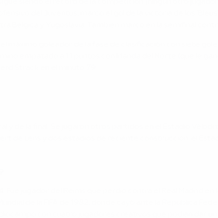
igue siendo el récord de la competición (ningún otro jugador 
fensivo del Juventus, marcó el gol de la victoria de los 'Bleu
tra Bélgica y Yugoslavia. También marcó en la semifinal contra
el máximo goleador de la fase de clasificación con siete gol
terminó empatado a 11 puntos con Irlanda del Norte (que le ga
Gerd Strack en el minuto 79.
ral y de la final. Se jugaron otros partidos en el Estadio Vélod
ert de Lens y dos estadios de reciente construcción: el Estad
4?
4. Fue jugador del Reims que perdió contra el Real Madrid en 
a Mundial de la FIFA de 1982, donde cayó ante la República Fed
n mediocampo con cuatro jugadores creativos que podían dar 