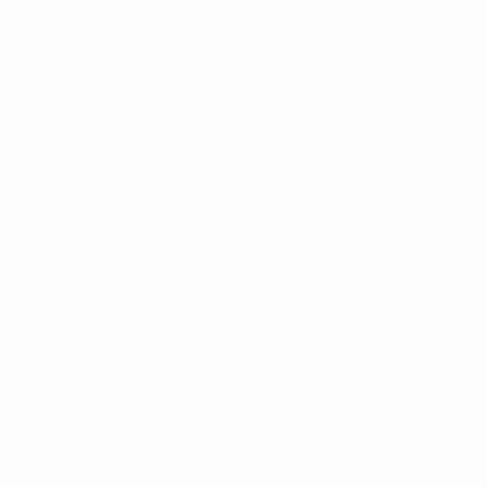
n centrocampista de gran talento, ganó el título de liga
 como admitió Zinédine Zidane: "Cuando era niño y jugaba
na fase de grupos, en la que participaron ocho equipos en
uesto y la final). Los ganadores de los grupos (Francia y
 vez, no hubo un partido por el tercer puesto.
e clasificó para la EURO automáticamente al ser el país