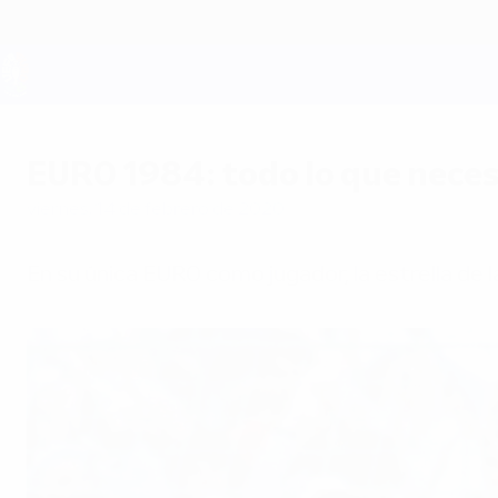
Saltar
al
contenido
principal
UEFA EURO 2028
EURO 1984: todo lo que neces
viernes, 14 de febrero de 2020
En su única EURO como jugador, la estrella de 