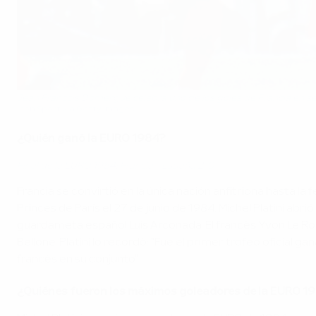
Jean Francois Domergue celebra uno de los goles de Francia en se
Icon Sport via Getty Images
¿Quién ganó la EURO 1984?
Final de la EURO 1984: Francia - España 2-0
Francia se convirtió en la única nación anfitriona hasta l
Princes de París el 27 de junio de 1984. Michel Platini abr
guardameta español Luis Arconada. El francés Yvon Le Rou
Bellone. Platini lo recordó: "Fue el primer trofeo oficial
francés en su conjunto".
¿Quiénes fueron los máximos goleadores de la EURO 1