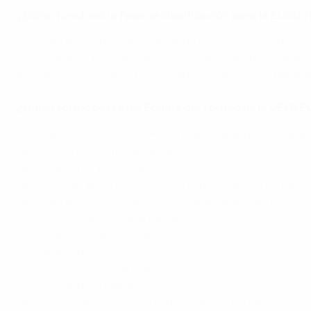
¿Cómo funcionó la fase de clasificación para la EURO 
Como en las cuatro ediciones anteriores, la competición 
combinados y tres de cuatro. Los contendientes se enfre
empate) pasó a la final. La competencia fue feroz: Bélgic
¿Quién formó parte del Equipo del Torneo de la UEFA 
POR: Harald Schumacher (República Federal de Alemania)
DEF: Morten Olsen (Dinamarca)
DEF: João Pinto (Portugal)
DEF: Andreas Brehme (República Federal de Alemania)
DEF: Karlheinz Förster (República Federal de Alemania)
CEN: Frank Arnesen (Dinamarca)
CEN: Alain Giresse (Francia)
CEN: Jean Tigana (Francia)
CEN: Michel Platini (Francia)
CEN: Fernando Chalana (Portugal)
DEL: Rudi Völler (República Federal de Alemania)