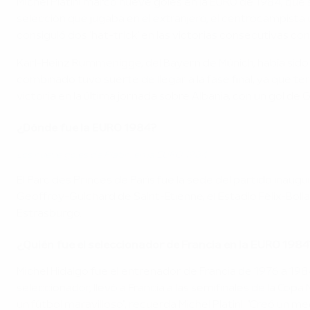
Michel Platini marcó nueve goles en la EURO de 1984, que s
selección que jugaba en el extranjero, el centrocampista o
consiguió dos 'hat-trick' en las victorias consecutivas con
Karl-Heinz Rummenigge, del Bayern de Múnich, había sido 
combinado tuvo suerte de llegar a la fase final, ya que 
victoria en la última jornada sobre Albania, con un gol de 
¿Dónde fue la EURO 1984?
Los nueve goles de Platini en la EURO 1984
El Parc des Princes de París fue la sede del partido inaugu
Geoffroy-Guichard de Saint-Etienne, el Estadio Félix-Bolla
Estrasburgo.
¿Quién fue el seleccionador de Francia en la EURO 198
Michel Hidalgo fue el entrenador de Francia de 1976 a 198
seleccionador, llevó a Francia a las semifinales de la Cop
un fútbol maravilloso", recuerda Michel Platini. "Creó u