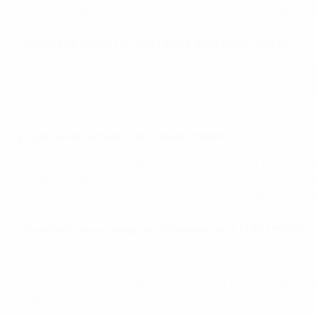
de Michel Hidalgo fue encontrar la manera de encajar var
¿Quién fue el capitán de Francia en la EURO 1984?
Michel Platini fue el capitán de Francia y su goleador en l
italiano y la Recopa de Europa con la Juventus en 1984 an
con mis amigos, siempre elegía ser Platini".
¿Cuál fue el formato de la EURO 1984?
Celebrada del 12 al 27 de junio, la EURO de 1984 fue la s
dos grupos de cuatro (antes de 1980, los torneos finales 
España) se enfrentaron a los subcampeones de los otros g
¿Cuántas selecciones participaron en la EURO 1984?
Los mejores goles de la EURO 1984
Ocho selecciones compitieron en la fase final, mientras qu
anfitrión.