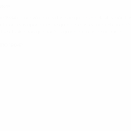
1984?
de 1984 comenzó con una fase de grupos de clasificación. La
ntaron a sus oponentes de grupo en casa y fuera. El campeón
a fue el único país que ganó su grupo por más de un punto.
EURO 1984?