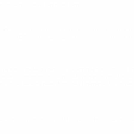
ios números 10 en el centro del campo".
a EURO de 1984 (anotó nueve de los 14 goles de la fase final). U
tes de la EURO. Su ejemplo inspiró a los grandes de la época,
éptima edición de la competición y la segunda que contó con u
habían comprendido dos semifinales, un partido por el tercer p
rupos en las semifinales (Portugal y Dinamarca). Por primera
e 32 países participaron en la fase de clasificación. Francia s