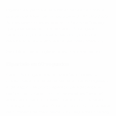
EURO 2020: República Checa - Inglaterra 0-1
Inglaterra superó a la República Checa en el choque
que decidía al líder del Grupo D de la UEFA EURO 2020.
Ambas selecciones estarán en octavos de final, algo
que ya se sabía, pero los de Gareth Southgate lo
harán como primeros de su sección (por lo que
disputarán su eliminatoria en el Wembley Stadium).
República Checa - Inglaterra: así vivimos el partido
El partido en 60 segundos
Gareth Southgate puso en liza a Jack Grealish y
Bukayo Saka, dos de las perlas de la citación inglesa, y
el del Aston Villa pronto apareció para decantar el
partido. Harry Kane controló de espaldas fuera del
área y abrió para un Grealish que encontró a Raheem
Sterling en el otro lado. 0-1 en el minuto 12 con la diana
del futbolista del Manchester City. Diez antes, Sterling