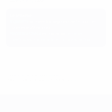
(Rashford, 67'); Kane
Lo próximo
Inglaterra
se medirá al segundo del Grupo F en
Londres el 29 de junio
República Checa
es una de las
terceras
clasificadas que estarán en octavos de final
© 1998-2026 UEFA. All rights reserved.
Última actualización: martes, 20 de julio de 2021
UEFA EURO 2028