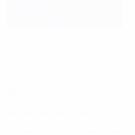
Bukayo Saka: Estrella del Partido
UEFA via Getty Images
"Prometedora actuación en la primera mitad de Saka,
con una carrera que ayudó a hacer el gol de
Inglaterra".
David Moyes, Observador Técnico de la UEFA
Cada Estrella del Partido de la EURO 2020
Santi Retortillo, reportero del partido
Con las dos selecciones clasificadas, la primera plaza
se decantó para una Inglaterra que cierra la fase de