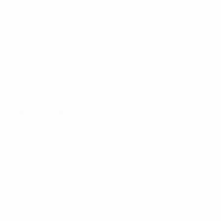
recientes con la selección.
La República Checa disputará la fase de
eliminatorias de la EURO por primera vez desde
2012.
Inglaterra buscará superar los octavos de final,
ronda en la que cayó en 2016.
Alineaciones
República Checa
: Vaclík; Coufal, Čelůstka, Kalas, Bořil;
Holeš (Vydra, 84'), Souček; Masopust (Hložek, 64'),
Darida (Král, 64'), Jankto (Ševčík, 46'); Schick (Pekhart,
75')
Inglaterra
: Pickford; Walker, Stones (Mings, 79'),
Maguire, Shaw; Phillips, Rice (Henderson, 46'); Saka
(Sancho, 84'), Grealish (Bellingham, 67'), Sterling