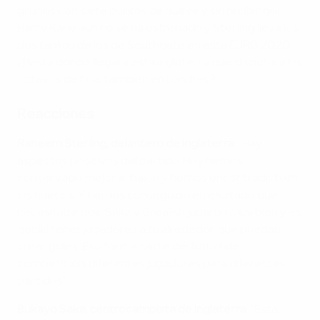
grupos con siete puntos de nueve y sin recibir gol.
Harry Kane aún no se ha estrenado y Sterling lleva los
dos tantos de los de Southgate en esta EURO 2020.
¿Hasta dónde llegará esta Inglaterra que disputará los
octavos de final también en Londres?
Reacciones
Raheem Sterling, delantero de Inglaterra
: "Hay
aspectos positivos del partido. Hoy hemos
conservado mejor el balón y hemos encontrado bien
los huecos. Y hemos conseguido el resultado que
necesitábamos. Saka y Grealish jugaron muy bien y es
genial tener jugadores a tu alrededor que puedan
crear goles. Eso forma parte del fútbol de
competición, diferentes jugadores para diferentes
partidos".
Bukayo Saka, centrocampista de Inglaterra
: "Esta