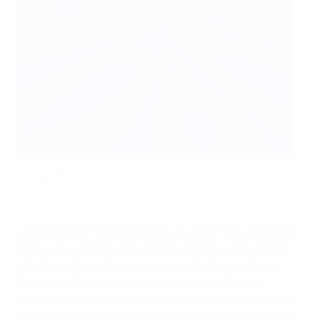
Los dos goles ingleses en esta fase de grupos han sido
obra de Sterling
Getty Images
La segunda mitad apenas tuvo ocasiones y los goles
de Croacia en Glasgow ante Escocia hicieron que los
balcánicos terminaran segundos del Grupo D y la
República Checa cayera al tercer lugar. Ambas
selecciones e Inglaterra lucharán por el título a partir
del próximo sábado, aunque ninguna conoce todavía