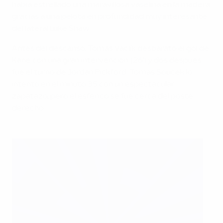
había estrellado una maravillosa vaselina en la madera
gracias a una pelota en profundidad muy interesante
del lateral Luke Shaw.
Antes del descanso, Tomáš Vaclík desbarató el gol de
Kane con una gran intervención (26') y dos después
fue el turno de Jordan Pickford. Tomáš Souček lo
intentó en el minuto 35 con un espectacular
zapatazo, pero el esférico se fue cerca del poste
derecho.