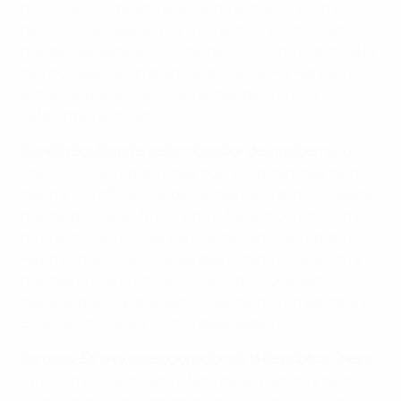
noche hemos tenido una buena actuación, hemos
hecho cosas buenas por momentos. El entrenador
me dijo que jugara como he hecho con mi club toda la
temporada. Fue un gran centro de Jack y Raheem
estaba allí para el gol. ¡Casi llegué, pero no soy lo
suficientemente alto!".
Gareth Southgate, seleccionador de Inglaterra
: "Los
checos son un equipo muy bueno, utilizan muy bien el
balón y son difíciles de desarmar, pero aún nos queda
mucho por hacer. No tenemos fluidez, pero tenemos
momentos en los que parecemos un buen equipo.
Hay muchas cosas buenas que estamos haciendo y
muchas cosas positivas en nosotros. Queríamos
ganar el grupo y queríamos quedarnos en Wembley.
Esperaremos a ver contra quién jugamos".
Jaroslav Šilhavý, seleccionador de la República Checa
:
"Nos hemos clasificado a falta de un partido y hemos