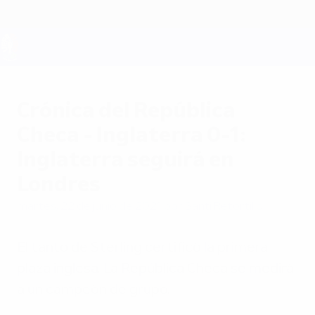
Saltar
al
contenido
principal
UEFA EURO 2028
Crónica del República
Checa - Inglaterra 0-1:
Inglaterra seguirá en
Londres
martes, 22 de junio de 2021
por Santi Retortillo
El tanto de Sterling certificó la primera
plaza inglesa. La República Checa se medirá
a un campeón de grupo.