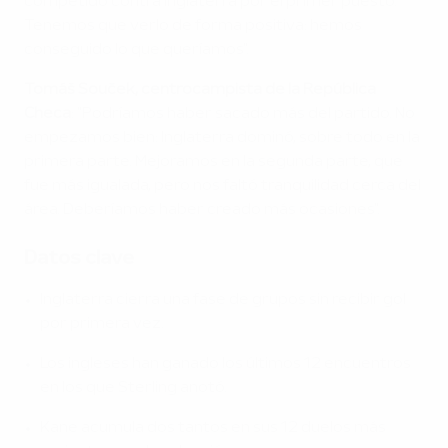
competido contra Inglaterra por el primer puesto.
Tenemos que verlo de forma positiva: hemos
conseguido lo que queríamos".
Tomáš Souček, centrocampista de la República
Checa
: "Podríamos haber sacado más del partido. No
empezamos bien: Inglaterra dominó, sobre todo en la
primera parte. Mejoramos en la segunda parte, que
fue más igualada, pero nos faltó tranquilidad cerca del
área. Deberíamos haber creado más ocasiones".
Datos clave
Inglaterra cierra una fase de grupos sin recibir gol
por primera vez.
Los ingleses han ganado los últimos 12 encuentros
en los que Sterling anotó.
Kane acumula dos tantos en sus 12 duelos más