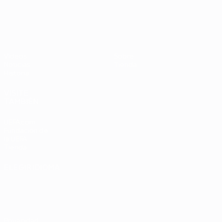
UEFA EURO 2028
Países
P
Bajos -
B
República
L
Federal
0
Vídeos
Sobre
de
Noticias
Tienda
Alemania
Historia
2-1
VISITE
TAMBIÉN
UEFA.com
Fundación de
la UEFA
Tienda
ELEGIR IDIOMA
Español
English
Français
Deutsch
Русский
Español
Italiano
Português
Privacidad