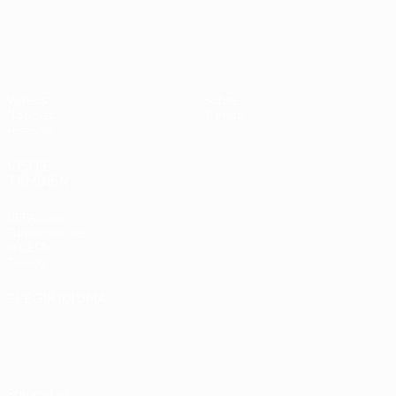
UEFA EURO 2028
Países
P
Bajos -
B
República
L
Federal
0
Vídeos
Sobre
de
Noticias
Tienda
Alemania
Historia
2-1
VISITE
TAMBIÉN
UEFA.com
Fundación de
la UEFA
Tienda
ELEGIR IDIOMA
Español
English
Français
Deutsch
Русский
Español
Italiano
Português
Privacidad