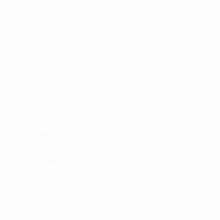
UEFA EURO 2028
Países
P
Bajos -
B
República
L
Federal
0
Vídeos
Sobre
de
Noticias
Tienda
Alemania
Historia
2-1
VISITE
TAMBIÉN
UEFA.com
Fundación de
la UEFA
Tienda
ELEGIR IDIOMA
Español
English
Français
Deutsch
Русский
Español
Italiano
Português
Privacidad