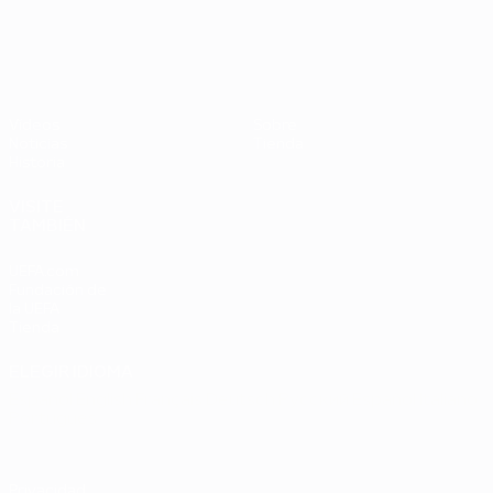
UEFA EURO 2028
Países
P
Bajos -
B
República
L
Federal
0
Vídeos
Sobre
de
Noticias
Tienda
Alemania
Historia
2-1
VISITE
TAMBIÉN
UEFA.com
Fundación de
la UEFA
Tienda
ELEGIR IDIOMA
Español
English
Français
Deutsch
Русский
Español
Italiano
Português
Privacidad